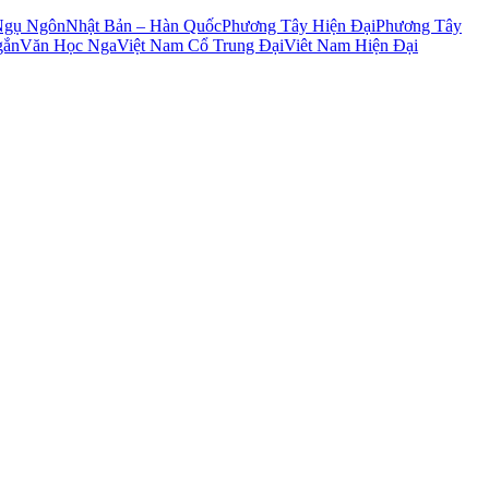
Ngụ Ngôn
Nhật Bản – Hàn Quốc
Phương Tây Hiện Đại
Phương Tây
gắn
Văn Học Nga
Việt Nam Cổ Trung Đại
Viêt Nam Hiện Đại