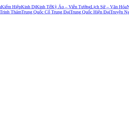
n
Kiếm Hiệp
Kinh Dị
Kinh Tế
Kỳ Ảo – Viễn Tưởng
Lịch Sử – Văn Hóa
Trinh Thám
Trung Quốc Cổ Trung Đại
Trung Quốc Hiện Đại
Truyện N