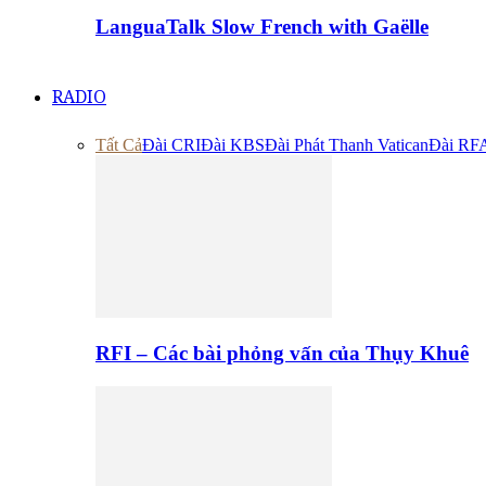
LanguaTalk Slow French with Gaëlle
RADIO
Tất Cả
Đài CRI
Đài KBS
Đài Phát Thanh Vatican
Đài RF
RFI – Các bài phỏng vấn của Thụy Khuê