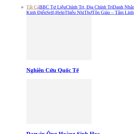
Tất Cả
BBC Tư Liệu
Chính Trị, Địa Chính Trị
Danh Nhâ
Kinh Điển
Self-Help
Thiếu Nhi
Thơ
Tôn Giáo – Tâm Linh
Nghiên Cứu Quốc Tế
Darwin Ông Hoàng Sinh Học