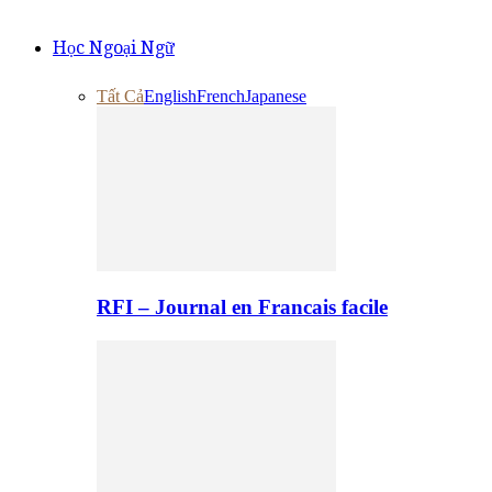
Học Ngoại Ngữ
Tất Cả
English
French
Japanese
RFI – Journal en Francais facile