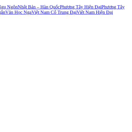
Ngụ Ngôn
Nhật Bản – Hàn Quốc
Phương Tây Hiện Đại
Phương Tây
gắn
Văn Học Nga
Việt Nam Cổ Trung Đại
Viêt Nam Hiện Đại