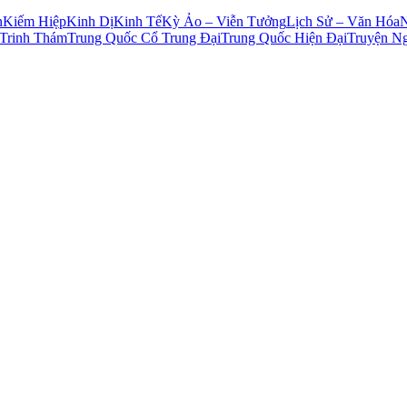
n
Kiếm Hiệp
Kinh Dị
Kinh Tế
Kỳ Ảo – Viễn Tưởng
Lịch Sử – Văn Hóa
Trinh Thám
Trung Quốc Cổ Trung Đại
Trung Quốc Hiện Đại
Truyện N