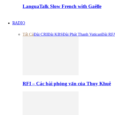
LanguaTalk Slow French with Gaëlle
RADIO
Tất Cả
Đài CRI
Đài KBS
Đài Phát Thanh Vatican
Đài RF
RFI – Các bài phỏng vấn của Thụy Khuê