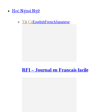
Học Ngoại Ngữ
Tất Cả
English
French
Japanese
RFI – Journal en Francais facile