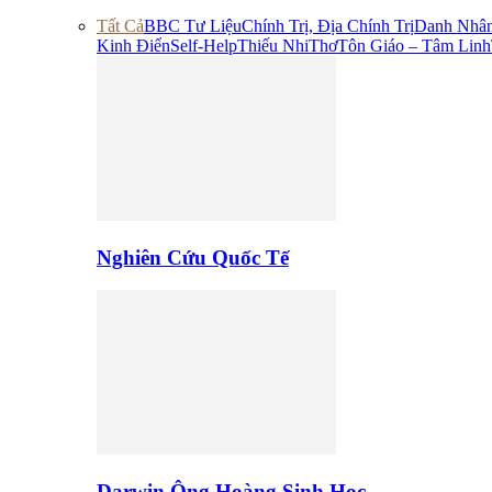
Tất Cả
BBC Tư Liệu
Chính Trị, Địa Chính Trị
Danh Nhâ
Kinh Điển
Self-Help
Thiếu Nhi
Thơ
Tôn Giáo – Tâm Linh
Nghiên Cứu Quốc Tế
Darwin Ông Hoàng Sinh Học