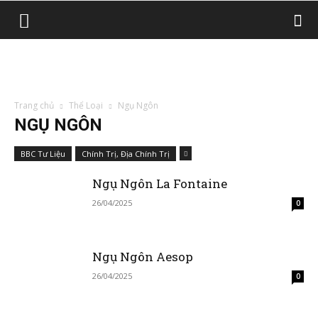
Trang chủ
Thể Loại
Ngụ Ngôn
NGỤ NGÔN
BBC Tư Liệu
Chính Trị, Địa Chính Trị
Ngụ Ngôn La Fontaine
26/04/2025
0
Ngụ Ngôn Aesop
26/04/2025
0