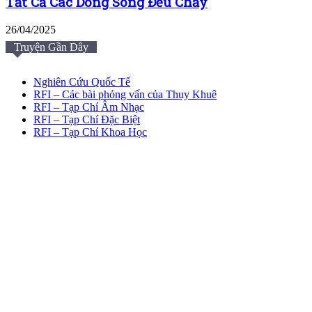
Tất Cả Các Dòng Sông Đều Chảy
26/04/2025
Truyện Gần Đây
Nghiên Cứu Quốc Tế
RFI – Các bài phỏng vấn của Thụy Khuê
RFI – Tạp Chí Âm Nhạc
RFI – Tạp Chí Đặc Biệt
RFI – Tạp Chí Khoa Học