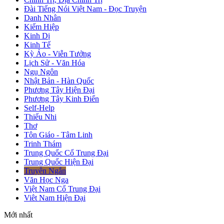
Đài Tiếng Nói Việt Nam - Đọc Truyện
Danh Nhân
Kiếm Hiệp
Kinh Dị
Kinh Tế
Kỳ Ảo - Viễn Tưởng
Lịch Sử - Văn Hóa
Ngụ Ngôn
Nhật Bản - Hàn Quốc
Phương Tây Hiện Đại
Phương Tây Kinh Điển
Self-Help
Thiếu Nhi
Thơ
Tôn Giáo - Tâm Linh
Trinh Thám
Trung Quốc Cổ Trung Đại
Trung Quốc Hiện Đại
Truyện Ngắn
Văn Học Nga
Việt Nam Cổ Trung Đại
Viêt Nam Hiện Đại
Mới nhất