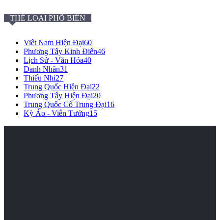
THỂ LOẠI PHỔ BIẾN
Viêt Nam Hiện Đại
60
Phương Tây Kinh Điển
46
Lịch Sử - Văn Hóa
40
Danh Nhân
31
Thiếu Nhi
27
Trung Quốc Hiện Đại
22
Phương Tây Hiện Đại
20
Trung Quốc Cổ Trung Đại
16
Kỳ Ảo - Viễn Tưởng
15