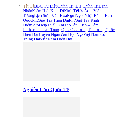
Tất Cả
BBC Tư Liệu
Chính Trị, Địa Chính Trị
Danh
Nhân
Kiếm Hiệp
Kinh Dị
Kinh Tế
Kỳ Ảo – Viễn
Tưởng
Lịch Sử – Văn Hóa
Ngụ Ngôn
Nhật Bản – Hàn
Quốc
Phương Tây Hiện Đại
Phương Tây Kinh
Điển
Self-Help
Thiếu Nhi
Thơ
Tôn Giáo – Tâm
Linh
Trinh Thám
Trung Quốc Cổ Trung Đại
Trung Quốc
Hiện Đại
Truyện Ngắn
Văn Học Nga
Việt Nam Cổ
Trung Đại
Viêt Nam Hiện Đại
Nghiên Cứu Quốc Tế