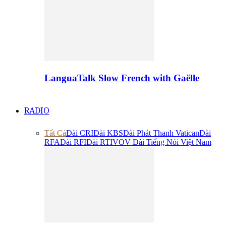
LanguaTalk Slow French with Gaëlle
RADIO
Tất Cả
Đài CRI
Đài KBS
Đài Phát Thanh Vatican
Đài
RFA
Đài RFI
Đài RTI
VOV Đài Tiếng Nói Việt Nam