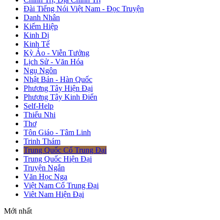
Đài Tiếng Nói Việt Nam - Đọc Truyện
Danh Nhân
Kiếm Hiệp
Kinh Dị
Kinh Tế
Kỳ Ảo - Viễn Tưởng
Lịch Sử - Văn Hóa
Ngụ Ngôn
Nhật Bản - Hàn Quốc
Phương Tây Hiện Đại
Phương Tây Kinh Điển
Self-Help
Thiếu Nhi
Thơ
Tôn Giáo - Tâm Linh
Trinh Thám
Trung Quốc Cổ Trung Đại
Trung Quốc Hiện Đại
Truyện Ngắn
Văn Học Nga
Việt Nam Cổ Trung Đại
Viêt Nam Hiện Đại
Mới nhất