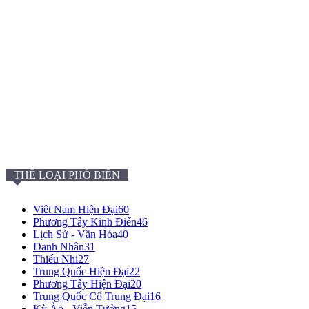
THỂ LOẠI PHỔ BIẾN
Viêt Nam Hiện Đại
60
Phương Tây Kinh Điển
46
Lịch Sử - Văn Hóa
40
Danh Nhân
31
Thiếu Nhi
27
Trung Quốc Hiện Đại
22
Phương Tây Hiện Đại
20
Trung Quốc Cổ Trung Đại
16
Kỳ Ảo - Viễn Tưởng
15