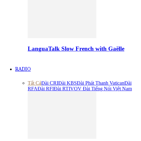
LanguaTalk Slow French with Gaëlle
RADIO
Tất Cả
Đài CRI
Đài KBS
Đài Phát Thanh Vatican
Đài
RFA
Đài RFI
Đài RTI
VOV Đài Tiếng Nói Việt Nam