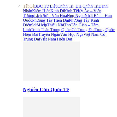
Tất Cả
BBC Tư Liệu
Chính Trị, Địa Chính Trị
Danh
Nhân
Kiếm Hiệp
Kinh Dị
Kinh Tế
Kỳ Ảo – Viễn
Tưởng
Lịch Sử – Văn Hóa
Ngụ Ngôn
Nhật Bản – Hàn
Quốc
Phương Tây Hiện Đại
Phương Tây Kinh
Điển
Self-Help
Thiếu Nhi
Thơ
Tôn Giáo – Tâm
Linh
Trinh Thám
Trung Quốc Cổ Trung Đại
Trung Quốc
Hiện Đại
Truyện Ngắn
Văn Học Nga
Việt Nam Cổ
Trung Đại
Viêt Nam Hiện Đại
Nghiên Cứu Quốc Tế