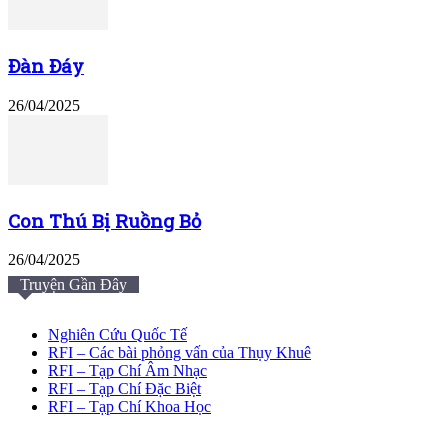
Đàn Đáy
26/04/2025
Con Thú Bị Ruồng Bỏ
26/04/2025
Truyện Gần Đây
Nghiên Cứu Quốc Tế
RFI – Các bài phỏng vấn của Thụy Khuê
RFI – Tạp Chí Âm Nhạc
RFI – Tạp Chí Đặc Biệt
RFI – Tạp Chí Khoa Học