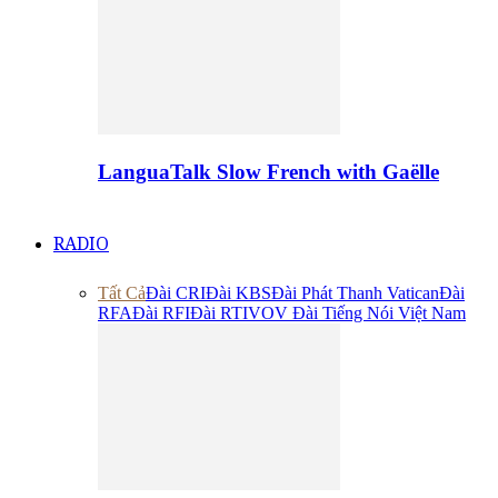
LanguaTalk Slow French with Gaëlle
RADIO
Tất Cả
Đài CRI
Đài KBS
Đài Phát Thanh Vatican
Đài
RFA
Đài RFI
Đài RTI
VOV Đài Tiếng Nói Việt Nam