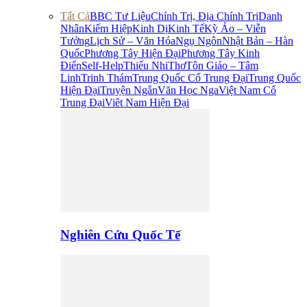
Tất Cả
BBC Tư Liệu
Chính Trị, Địa Chính Trị
Danh
Nhân
Kiếm Hiệp
Kinh Dị
Kinh Tế
Kỳ Ảo – Viễn
Tưởng
Lịch Sử – Văn Hóa
Ngụ Ngôn
Nhật Bản – Hàn
Quốc
Phương Tây Hiện Đại
Phương Tây Kinh
Điển
Self-Help
Thiếu Nhi
Thơ
Tôn Giáo – Tâm
Linh
Trinh Thám
Trung Quốc Cổ Trung Đại
Trung Quốc
Hiện Đại
Truyện Ngắn
Văn Học Nga
Việt Nam Cổ
Trung Đại
Viêt Nam Hiện Đại
Nghiên Cứu Quốc Tế