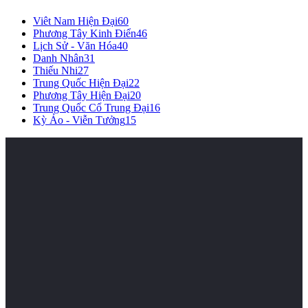
Viêt Nam Hiện Đại
60
Phương Tây Kinh Điển
46
Lịch Sử - Văn Hóa
40
Danh Nhân
31
Thiếu Nhi
27
Trung Quốc Hiện Đại
22
Phương Tây Hiện Đại
20
Trung Quốc Cổ Trung Đại
16
Kỳ Ảo - Viễn Tưởng
15