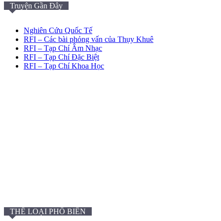
Truyện Gần Đây
Nghiên Cứu Quốc Tế
RFI – Các bài phỏng vấn của Thụy Khuê
RFI – Tạp Chí Âm Nhạc
RFI – Tạp Chí Đặc Biệt
RFI – Tạp Chí Khoa Học
THỂ LOẠI PHỔ BIẾN