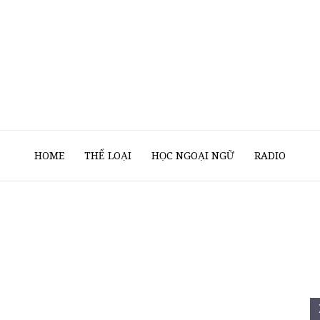
Sách
HOME
THỂ LOẠI
HỌC NGOẠI NGỮ
RADIO
Nói
Của