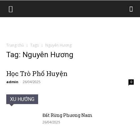
Trang chủ
Tags
Nguyên Hương
Tag: Nguyên Hương
Học Trò Phố Huyện
admin
-
26/04/2025
0
XU HƯỚNG
Đất Rừng Phương Nam
26/04/2025