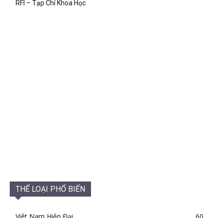
RFI – Tạp Chí Khoa Học
THỂ LOẠI PHỔ BIẾN
Viêt Nam Hiện Đại
60