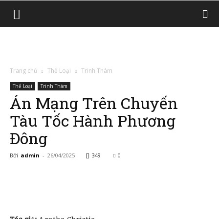
Trang chủ
Thể Loại
Trinh Thám
Thể Loại
Trinh Thám
Án Mạng Trên Chuyến
Tàu Tốc Hành Phương
Đông
Bởi
admin
-
26/04/2025
349
0