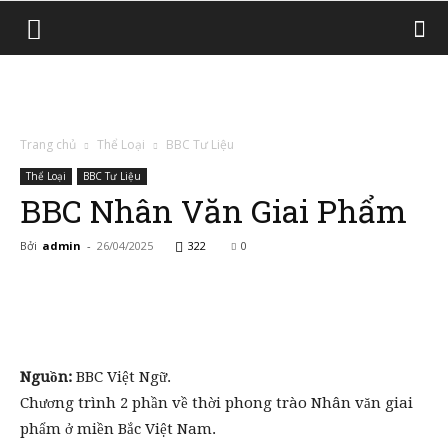
Trang chủ
Thể Loại
BBC Tư Liệu
Thể Loại
BBC Tư Liệu
BBC Nhân Văn Giai Phẩm
Bởi
admin
-
26/04/2025
322
0
Nguồn:
BBC Việt Ngữ.
Chương trình 2 phần về thời phong trào Nhân văn giai
phẩm ở miền Bắc Việt Nam.