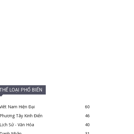
THỂ LOẠI PHỔ BIẾN
Viêt Nam Hiện Đại
60
Phương Tây Kinh Điển
46
Lịch Sử - Văn Hóa
40
Danh Nhân
31