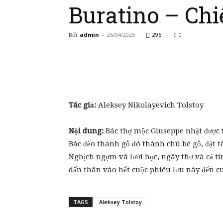
Buratino – Ch
Bởi
admin
-
26/04/2025
296
0
Tác giả:
Aleksey Nikolayevich Tolstoy
Nội dung:
Bác thợ mộc Giuseppe nhặt được 
Bác đẽo thanh gỗ đó thành chú bé gỗ, đặt t
Nghịch ngợm và lười học, ngây thơ và cả ti
dấn thân vào hết cuộc phiêu lưu này đến c
TAGS
Aleksey Tolstoy