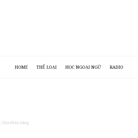
Sách
HOME
THỂ LOẠI
HỌC NGOẠI NGỮ
RADIO
Nói
c Chìa Khóa Vàng
Của