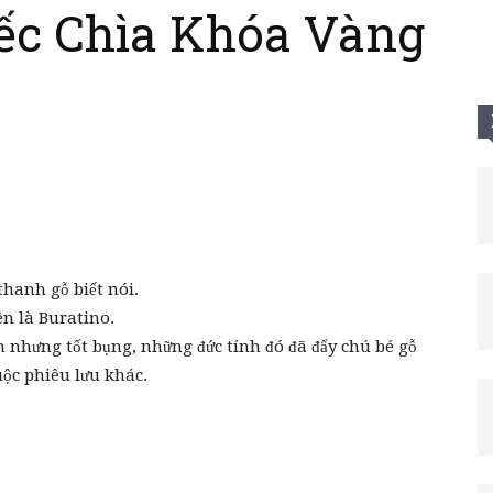
iếc Chìa Khóa Vàng
Tui
thanh gỗ biết nói.
ên là Buratino.
n nhưng tốt bụng, những đức tính đó đã đẩy chú bé gỗ
uộc phiêu lưu khác.