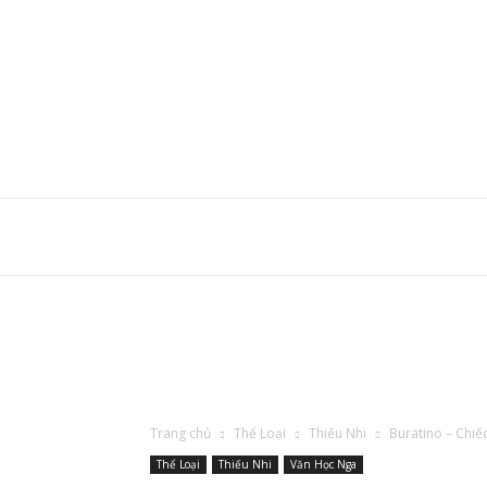
Trang chủ
Thể Loại
Thiếu Nhi
Buratino – Chiế
Thể Loại
Thiếu Nhi
Văn Học Nga