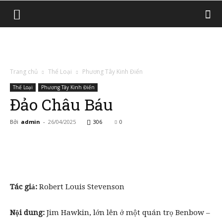
Trang chủ
Thể Loại
Phương Tây Kinh Điển
Thể Loại
Phương Tây Kinh Điển
Đảo Châu Báu
Bởi
admin
-
26/04/2025
306
0
Tác giả:
Robert Louis Stevenson
Nội dung:
Jim Hawkin, lớn lên ở một quán trọ Benbow –