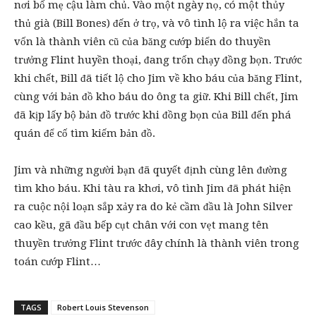
nơi bố mẹ cậu làm chủ. Vào một ngày nọ, có một thủy
thủ già (Bill Bones) đến ở trọ, và vô tình lộ ra việc hắn ta
vốn là thành viên cũ của băng cướp biển do thuyền
trưởng Flint huyền thoại, đang trốn chạy đồng bọn. Trước
khi chết, Bill đã tiết lộ cho Jim về kho báu của băng Flint,
cùng với bản đồ kho báu do ông ta giữ. Khi Bill chết, Jim
đã kịp lấy bộ bản đồ trước khi đồng bọn của Bill đến phá
quán để cố tìm kiếm bản đồ.
Jim và những người bạn đã quyết định cùng lên đường
tìm kho báu. Khi tàu ra khơi, vô tình Jim đã phát hiện
ra cuộc nội loạn sắp xảy ra do kẻ cầm đầu là John Silver
cao kều, gã đầu bếp cụt chân với con vẹt mang tên
thuyền trưởng Flint trước đây chính là thành viên trong
toán cướp Flint…
TAGS
Robert Louis Stevenson