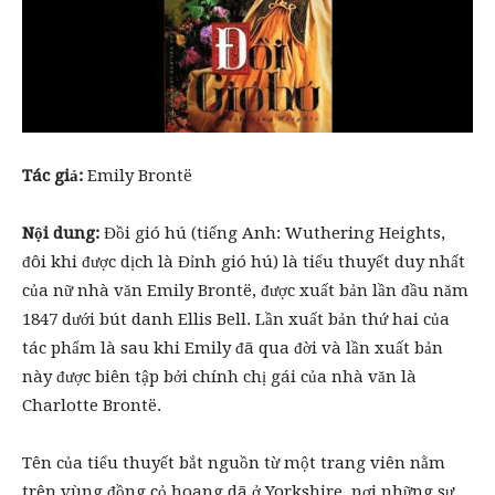
Tác giả:
Emily Brontë
Nội dung:
Đồi gió hú (tiếng Anh: Wuthering Heights,
đôi khi được dịch là Đỉnh gió hú) là tiểu thuyết duy nhất
của nữ nhà văn Emily Brontë, được xuất bản lần đầu năm
1847 dưới bút danh Ellis Bell. Lần xuất bản thứ hai của
tác phẩm là sau khi Emily đã qua đời và lần xuất bản
này được biên tập bởi chính chị gái của nhà văn là
Charlotte Brontë.
Tên của tiểu thuyết bắt nguồn từ một trang viên nằm
trên vùng đồng cỏ hoang dã ở Yorkshire, nơi những sự