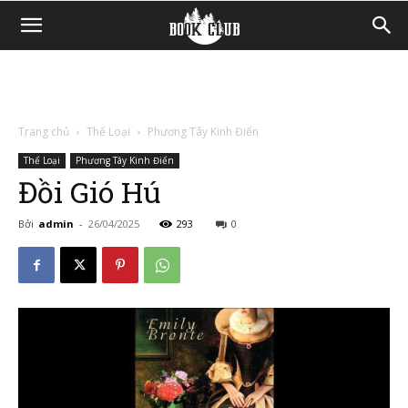
Trang chủ
Thể Loại
Phương Tây Kinh Điển
Thể Loại
Phương Tây Kinh Điển
Đồi Gió Hú
Bởi
admin
-
26/04/2025
293
0