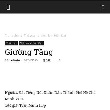
Trang chủ
Thể Loại
Viêt Nam Hiện Đại
Thể Loại
Viêt Nam Hiện Đại
Giường Tầng
Bởi
admin
-
26/04/2025
288
0
Nguồn:
Đài Tiếng Nói Nhân Dân Thành Phố Hồ Chí
Minh VOH
Tác giả:
Trần Minh Hợp