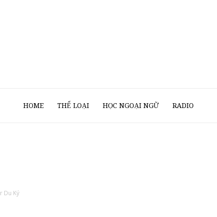
Sách
HOME
THỂ LOẠI
HỌC NGOẠI NGỮ
RADIO
Nói
er Du Ký
Của