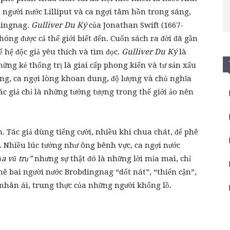
 người nước Lilliput và ca ngợi tâm hồn trong sáng,
dingnag.
Gulliver Du Ký
của Jonathan Swift (1667-
óng được cả thế giới biết đến. Cuốn sách ra đời đã gần
 hệ độc giả yêu thích và tìm đọc.
Gulliver Du Ký
là
ững kẻ thống trị là giai cấp phong kiến và tư sản xấu
ông, ca ngợi lòng khoan dung, độ lượng và chủ nghĩa
c giả chỉ là những tưởng tượng trong thế giới ảo nên
Tác giả dùng tiếng cười, nhiều khi chua chát, để phê
t. Nhiều lúc tưởng như ông bênh vực, ca ngợi nước
a vũ trụ”
nhưng sự thật đó là những lời mỉa mai, chỉ
chê bai người nước Brobdingnag “dốt nát”, “thiển cận”,
g nhân ái, trung thực của những người khổng lồ.