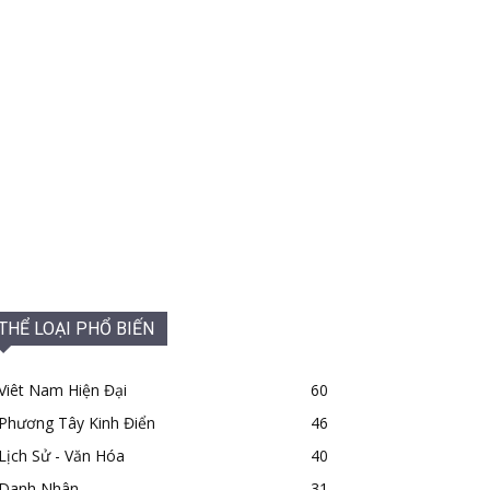
THỂ LOẠI PHỔ BIẾN
Viêt Nam Hiện Đại
60
Phương Tây Kinh Điển
46
Lịch Sử - Văn Hóa
40
Danh Nhân
31