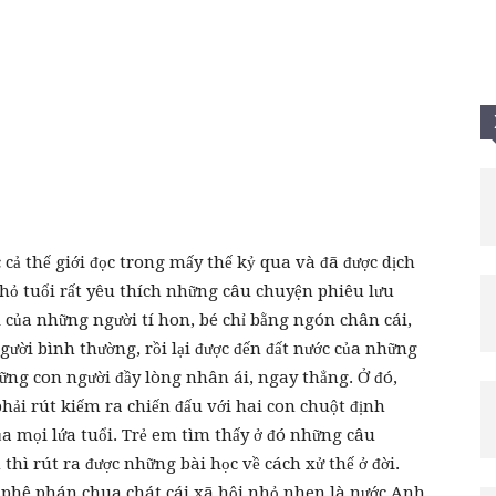
Tui
 cả thế giới đọc trong mấy thế kỷ qua và đã được dịch
 nhỏ tuổi rất yêu thích những câu chuyện phiêu lưu
i của những người tí hon, bé chỉ bằng ngón chân cái,
ười bình thường, rồi lại được đến đất nước của những
hững con người đầy lòng nhân ái, ngay thẳng. Ở đó,
phải rút kiếm ra chiến đấu với hai con chuột định
a mọi lứa tuổi. Trẻ em tìm thấy ở đó những câu
n thì rút ra được những bài học về cách xử thế ở đời.
 phê phán chua chát cái xã hội nhỏ nhen là nước Anh