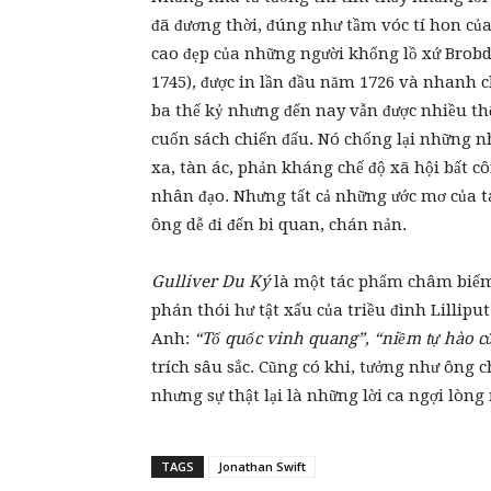
đã đương thời, đúng như tầm vóc tí hon của
cao đẹp của những người khổng lồ xứ Brob
1745), được in lần đầu năm 1726 và nhanh ch
ba thế kỷ nhưng đến nay vẫn được nhiều thế
cuốn sách chiến đấu. Nó chống lại những nh
xa, tàn ác, phản kháng chế độ xã hội bất c
nhân đạo. Nhưng tất cả những ước mơ của tá
ông dễ đi đến bi quan, chán nản.
Gulliver Du Ký
là một tác phẩm châm biếm. 
phán thói hư tật xấu của triều đình Lillipu
Anh:
“Tổ quốc vinh quang”, “niềm tự hào củ
trích sâu sắc. Cũng có khi, tưởng như ông 
nhưng sự thật lại là những lời ca ngợi lòn
TAGS
Jonathan Swift