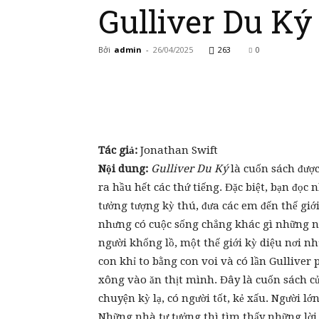
Gulliver Du Ký
Bởi
admin
-
26/04/2025
263
0
Tác giả:
Jonathan Swift
Nội dung:
Gulliver Du Ký
là cuốn sách được
ra hầu hết các thứ tiếng. Đặc biệt, bạn đọc
tưởng tượng kỳ thú, đưa các em đến thế giớ
nhưng có cuộc sống chẳng khác gì những ng
người khổng lồ, một thế giới kỳ diệu nơi n
con khỉ to bằng con voi và có lần Gulliver 
xông vào ăn thịt mình. Đây là cuốn sách củ
chuyện kỳ lạ, có người tốt, kẻ xấu. Người lớ
Những nhà tư tưởng thì tìm thấy những lời