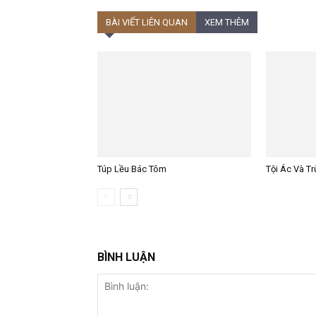
BÀI VIẾT LIÊN QUAN
XEM THÊM
Túp Lều Bác Tôm
Tội Ác Và T
BÌNH LUẬN