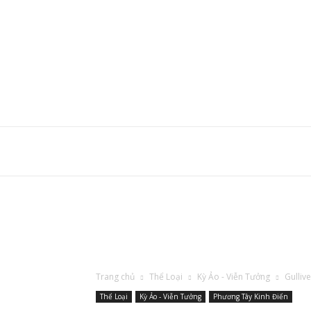
Trang chủ
Thể Loại
Kỳ Ảo - Viễn Tưởng
Gulliv
Thể Loại
Kỳ Ảo - Viễn Tưởng
Phương Tây Kinh Điển