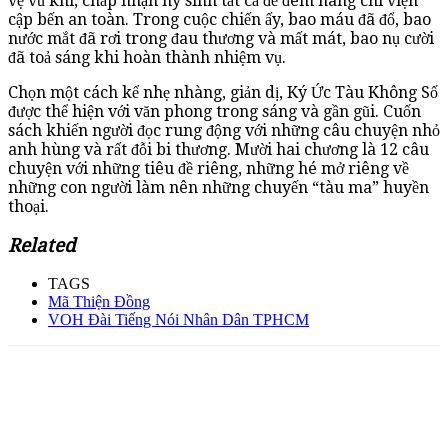
vệ vũ khí, chấp nhận hy sinh tất cả để đem hàng chi viện
cập bến an toàn. Trong cuộc chiến ấy, bao máu đã đổ, bao
nước mắt đã rơi trong đau thương và mất mát, bao nụ cười
đã toả sáng khi hoàn thành nhiệm vụ.
Chọn một cách kể nhẹ nhàng, giản dị, Ký Ức Tàu Không Số
được thể hiện với văn phong trong sáng và gần gũi. Cuốn
sách khiến người đọc rung động với những câu chuyện nhỏ
anh hùng và rất đỗi bi thương. Mười hai chương là 12 câu
chuyện với những tiêu đề riêng, những hé mở riêng về
những con người làm nên những chuyến “tàu ma” huyền
thoại.
Related
TAGS
Mã Thiện Đồng
VOH Đài Tiếng Nói Nhân Dân TPHCM