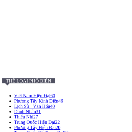
THỂ LOẠI PHỔ BIẾN
Viêt Nam Hiện Đại
60
Phương Tây Kinh Điển
46
Lịch Sử - Văn Hóa
40
Danh Nhân
31
Thiếu Nhi
27
Trung Quốc Hiện Đại
22
Phương Tây Hiện Đại
20