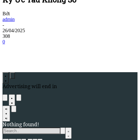
Bởi
admin
-
26/04/2025
308
0
Advertising will end in
Nothing found!