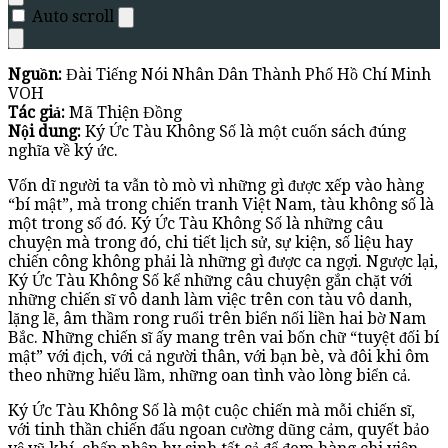
Auto scroll
Nguồn:
Đài Tiếng Nói Nhân Dân Thành Phố Hồ Chí Minh
VOH
Tác giả:
Mã Thiện Đồng
Nội dung:
Ký Ức Tàu Không Số là một cuốn sách đúng
nghĩa về ký ức.
Vốn dĩ người ta vẫn tò mò vì những gì được xếp vào hàng
“bí mật”, mà trong chiến tranh Việt Nam, tàu không số là
một trong số đó. Ký Ức Tàu Không Số là những câu
chuyện mà trong đó, chi tiết lịch sử, sự kiện, số liệu hay
chiến công không phải là những gì được ca ngợi. Ngược lại,
Ký Ức Tàu Không Số kể những câu chuyện gắn chặt với
những chiến sĩ vô danh làm việc trên con tàu vô danh,
lặng lẽ, âm thầm rong ruổi trên biển nối liền hai bờ Nam
Bắc. Những chiến sĩ ấy mang trên vai bốn chữ “tuyệt đối bí
mật” với địch, với cả người thân, với bạn bè, và đôi khi ôm
theo những hiểu lầm, những oan tình vào lòng biển cả.
Ký Ức Tàu Không Số là một cuộc chiến mà mỗi chiến sĩ,
với tinh thần chiến đấu ngoan cường dũng cảm, quyết bảo