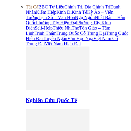
Tất Cả
BBC Tư Liệu
Chính Trị, Địa Chính Trị
Danh
Nhân
Kiếm Hiệp
Kinh Dị
Kinh Tế
Kỳ Ảo – Viễn
Tưởng
Lịch Sử – Văn Hóa
Ngụ Ngôn
Nhật Bản – Hàn
Quốc
Phương Tây Hiện Đại
Phương Tây Kinh
Điển
Self-Help
Thiếu Nhi
Thơ
Tôn Giáo – Tâm
Linh
Trinh Thám
Trung Quốc Cổ Trung Đại
Trung Quốc
Hiện Đại
Truyện Ngắn
Văn Học Nga
Việt Nam Cổ
Trung Đại
Viêt Nam Hiện Đại
Nghiên Cứu Quốc Tế