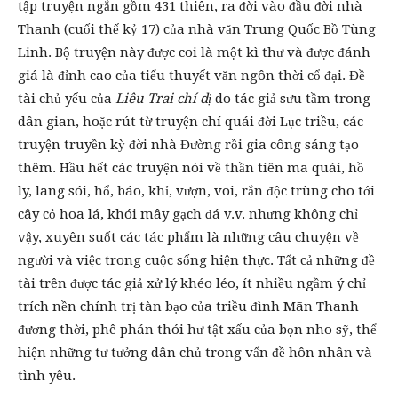
tập truyện ngắn gồm 431 thiên, ra đời vào đầu đời nhà
Thanh (cuối thế kỷ 17) của nhà văn Trung Quốc Bồ Tùng
Linh. Bộ truyện này được coi là một kì thư và được đánh
giá là đỉnh cao của tiểu thuyết văn ngôn thời cổ đại. Đề
tài chủ yếu của
Liêu Trai chí dị
do tác giả sưu tầm trong
dân gian, hoặc rút từ truyện chí quái đời Lục triều, các
truyện truyền kỳ đời nhà Đường rồi gia công sáng tạo
thêm. Hầu hết các truyện nói về thần tiên ma quái, hồ
ly, lang sói, hổ, báo, khỉ, vượn, voi, rắn độc trùng cho tới
cây cỏ hoa lá, khói mây gạch đá v.v. nhưng không chỉ
vậy, xuyên suốt các tác phẩm là những câu chuyện về
người và việc trong cuộc sống hiện thực. Tất cả những đề
tài trên được tác giả xử lý khéo léo, ít nhiều ngầm ý chỉ
trích nền chính trị tàn bạo của triều đình Mãn Thanh
đương thời, phê phán thói hư tật xấu của bọn nho sỹ, thể
hiện những tư tưởng dân chủ trong vấn đề hôn nhân và
tình yêu.