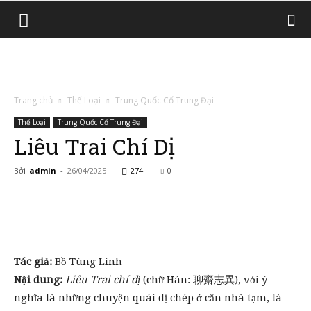
Trang chủ
Thể Loại
Trung Quốc Cổ Trung Đại
Thể Loại
Trung Quốc Cổ Trung Đại
Liêu Trai Chí Dị
Bởi
admin
-
26/04/2025
274
0
Tác giả:
Bồ Tùng Linh
Nội dung:
Liêu Trai chí dị
(chữ Hán: 聊齋志異), với ý
nghĩa là những chuyện quái dị chép ở căn nhà tạm, là