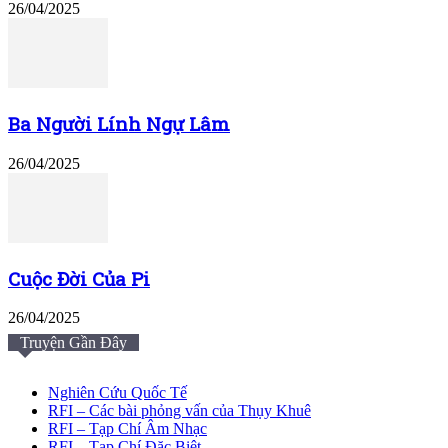
26/04/2025
Ba Người Lính Ngự Lâm
26/04/2025
Cuộc Đời Của Pi
26/04/2025
Truyện Gần Đây
Nghiên Cứu Quốc Tế
RFI – Các bài phỏng vấn của Thụy Khuê
RFI – Tạp Chí Âm Nhạc
RFI – Tạp Chí Đặc Biệt