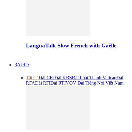
LanguaTalk Slow French with Gaëlle
RADIO
Tất Cả
Đài CRI
Đài KBS
Đài Phát Thanh Vatican
Đài
RFA
Đài RFI
Đài RTI
VOV Đài Tiếng Nói Việt Nam