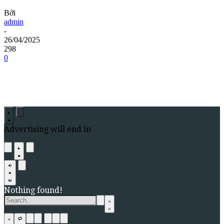
Bởi
admin
-
26/04/2025
298
0
Advertising will end in
Nothing found!