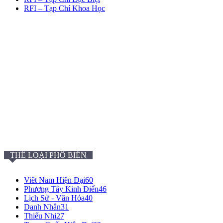
RFI – Tạp Chí Khoa Học
THỂ LOẠI PHỔ BIẾN
Viêt Nam Hiện Đại
60
Phương Tây Kinh Điển
46
Lịch Sử - Văn Hóa
40
Danh Nhân
31
Thiếu Nhi
27