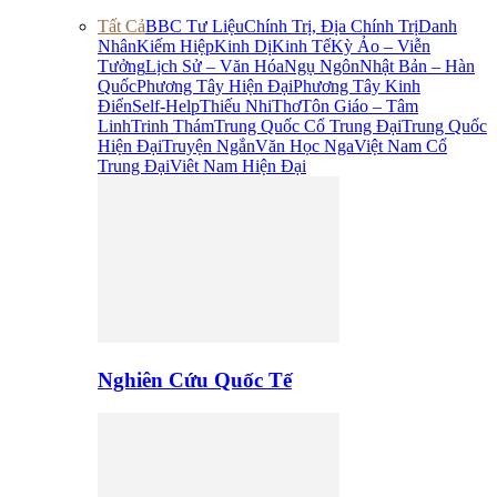
Tất Cả
BBC Tư Liệu
Chính Trị, Địa Chính Trị
Danh
Nhân
Kiếm Hiệp
Kinh Dị
Kinh Tế
Kỳ Ảo – Viễn
Tưởng
Lịch Sử – Văn Hóa
Ngụ Ngôn
Nhật Bản – Hàn
Quốc
Phương Tây Hiện Đại
Phương Tây Kinh
Điển
Self-Help
Thiếu Nhi
Thơ
Tôn Giáo – Tâm
Linh
Trinh Thám
Trung Quốc Cổ Trung Đại
Trung Quốc
Hiện Đại
Truyện Ngắn
Văn Học Nga
Việt Nam Cổ
Trung Đại
Viêt Nam Hiện Đại
Nghiên Cứu Quốc Tế