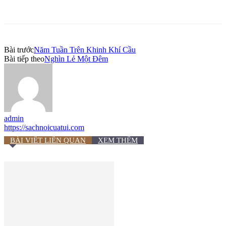
Bài trước
Năm Tuần Trên Khinh Khí Cầu
Bài tiếp theo
Nghìn Lẻ Một Đêm
admin
https://sachnoicuatui.com
BÀI VIẾT LIÊN QUAN
XEM THÊM