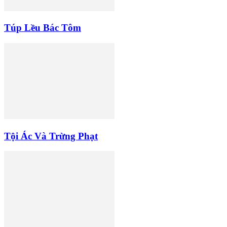
Túp Lều Bác Tôm
Tội Ác Và Trừng Phạt