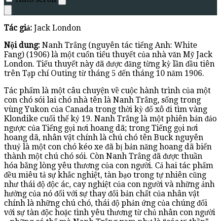
Tác giả:
Jack London
Nội dung:
Nanh Trắng (nguyên tác tiếng Anh: White
Fang) (1906) là một cuốn tiểu thuyết của nhà văn Mỹ Jack
London. Tiểu thuyết này đã được đăng từng kỳ lần đầu tiên
trên Tạp chí Outing từ tháng 5 đến tháng 10 năm 1906.
Tác phẩm là một câu chuyện về cuộc hành trình của một
con chó sói lai chó nhà tên là Nanh Trắng, sống trong
vùng Yukon của Canada trong thời kỳ đổ xô đi tìm vàng
Klondike cuối thế kỷ 19. Nanh Trắng là một phiên bản đảo
ngược của Tiếng gọi nơi hoang dã; trong Tiếng gọi nơi
hoang dã, nhân vật chính là chú chó tên Buck nguyên
thuỷ là một con chó kéo xe đã bị bản năng hoang dã biến
thành một chú chó sói. Còn Nanh Trắng đã được thuần
hóa bằng lòng yêu thương của con người. Cả hai tác phẩm
đều miêu tả sự khắc nghiệt, tàn bạo trong tự nhiên cũng
như thái độ độc ác, cay nghiệt của con người và những ảnh
hưởng của nó đối với sự thay đổi bản chất của nhân vật
chính là những chú chó, thái độ phản ứng của chúng đối
với sự tàn độc hoặc tình yêu thương từ chủ nhân con người