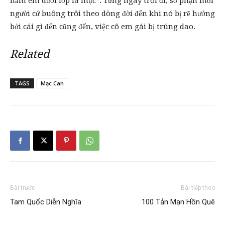
nằm êm dưới lớp lá mục”. Từng ngày trôi đi, số phận mỗi
người cứ buông trôi theo dòng đời đến khi nó bị rẽ hướng
bởi cái gì đến cũng đến, việc cô em gái bị trúng dao.
Related
TAGS
Mạc Can
Bài trước
Bài tiếp theo
Tam Quốc Diễn Nghĩa
100 Tản Mạn Hồn Quê