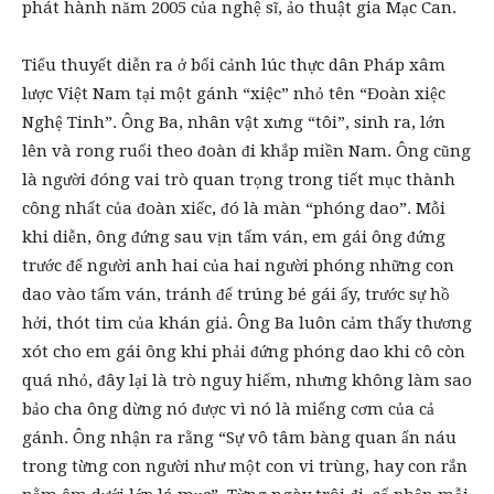
phát hành năm 2005 của nghệ sĩ, ảo thuật gia Mạc Can.
Tiểu thuyết diễn ra ở bối cảnh lúc thực dân Pháp xâm
lược Việt Nam tại một gánh “xiệc” nhỏ tên “Đoàn xiệc
Nghệ Tinh”. Ông Ba, nhân vật xưng “tôi”, sinh ra, lớn
lên và rong ruổi theo đoàn đi khắp miền Nam. Ông cũng
là người đóng vai trò quan trọng trong tiết mục thành
công nhất của đoàn xiếc, đó là màn “phóng dao”. Mỗi
khi diễn, ông đứng sau vịn tấm ván, em gái ông đứng
trước để người anh hai của hai người phóng những con
dao vào tấm ván, tránh để trúng bé gái ấy, trước sự hồ
hởi, thót tim của khán giả. Ông Ba luôn cảm thấy thương
xót cho em gái ông khi phải đứng phóng dao khi cô còn
quá nhỏ, đây lại là trò nguy hiểm, nhưng không làm sao
bảo cha ông dừng nó được vì nó là miếng cơm của cả
gánh. Ông nhận ra rằng “Sự vô tâm bàng quan ẩn náu
trong từng con người như một con vi trùng, hay con rắn