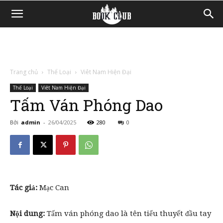
Trang chủ
Thể Loại
Viêt Nam Hiện Đại
Thể Loại
Viêt Nam Hiện Đại
Tấm Ván Phóng Dao
Bởi
admin
-
26/04/2025
280
0
Tác giả:
Mạc Can
Nội dung:
Tấm ván phóng dao là tên tiểu thuyết đầu tay