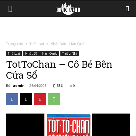
Trang chủ
Thể Loại
Nhật Bản - Hàn Quốc
Thể Loại
Nhật Bản - Hàn Quốc
Thiếu Nhi
TotToChan – Cô Bé Bên
Cửa Sổ
Bởi
admin
-
26/04/2025
336
0