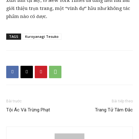
xuất bản tại Mỹ, tờ New York Times đã đăng liền hai bài
giới thiệu trọn trang, một “vinh dự” hầu như không tác
phẩm nào có được.
TAGS
Kuroyanagi Tesuko
Bài trước
Bài tiếp theo
Tội Ác Và Trừng Phạt
Trang Tử Tâm Đắc