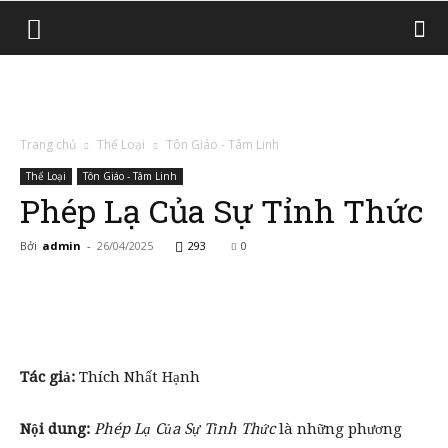
Trang chủ
Thể Loại
Tôn Giáo - Tâm Linh
Thể Loại
Tôn Giáo - Tâm Linh
Phép Lạ Của Sự Tỉnh Thức
Bởi
admin
-
26/04/2025
293
0
Tác giả:
Thích Nhất Hạnh
Nội dung:
Phép Lạ Của Sự Tỉnh Thức
là những phương