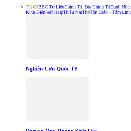
Tất Cả
BBC Tư Liệu
Chính Trị, Địa Chính Trị
Danh Nhâ
Kinh Điển
Self-Help
Thiếu Nhi
Thơ
Tôn Giáo – Tâm Linh
Nghiên Cứu Quốc Tế
Darwin Ông Hoàng Sinh Học