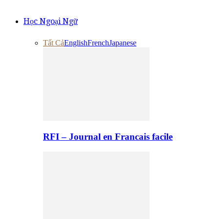
Học Ngoại Ngữ
Tất Cả
English
French
Japanese
RFI – Journal en Francais facile