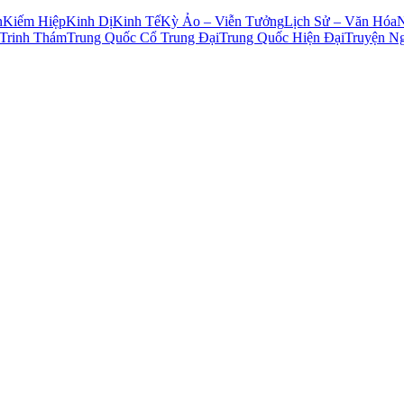
n
Kiếm Hiệp
Kinh Dị
Kinh Tế
Kỳ Ảo – Viễn Tưởng
Lịch Sử – Văn Hóa
Trinh Thám
Trung Quốc Cổ Trung Đại
Trung Quốc Hiện Đại
Truyện N