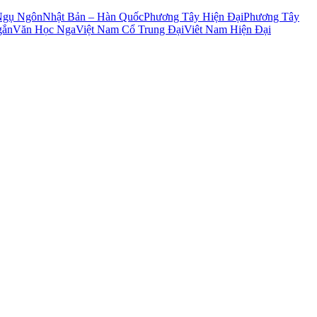
Ngụ Ngôn
Nhật Bản – Hàn Quốc
Phương Tây Hiện Đại
Phương Tây
gắn
Văn Học Nga
Việt Nam Cổ Trung Đại
Viêt Nam Hiện Đại