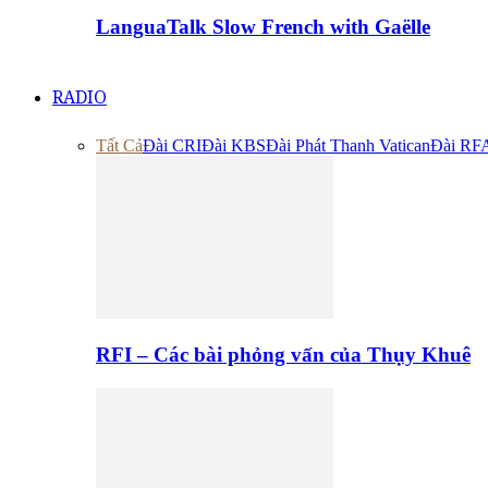
LanguaTalk Slow French with Gaëlle
RADIO
Tất Cả
Đài CRI
Đài KBS
Đài Phát Thanh Vatican
Đài RF
RFI – Các bài phỏng vấn của Thụy Khuê