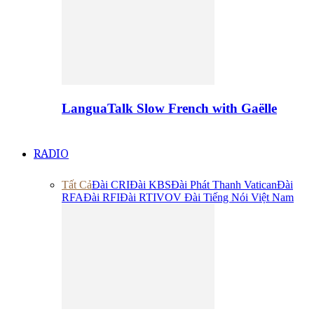
LanguaTalk Slow French with Gaëlle
RADIO
Tất Cả
Đài CRI
Đài KBS
Đài Phát Thanh Vatican
Đài
RFA
Đài RFI
Đài RTI
VOV Đài Tiếng Nói Việt Nam