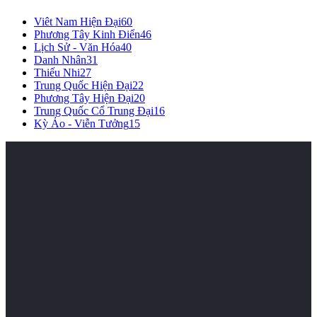
Viêt Nam Hiện Đại
60
Phương Tây Kinh Điển
46
Lịch Sử - Văn Hóa
40
Danh Nhân
31
Thiếu Nhi
27
Trung Quốc Hiện Đại
22
Phương Tây Hiện Đại
20
Trung Quốc Cổ Trung Đại
16
Kỳ Ảo - Viễn Tưởng
15