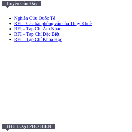
Truyện Gần Đây
Nghiên Cứu Quốc Tế
RFI – Các bài phỏng vấn của Thụy Khuê
RFI – Tạp Chí Âm Nhạc
RFI – Tạp Chí Đặc Biệt
RFI – Tạp Chí Khoa Học
THỂ LOẠI PHỔ BIẾN