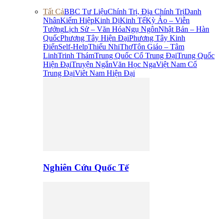
Tất Cả
BBC Tư Liệu
Chính Trị, Địa Chính Trị
Danh
Nhân
Kiếm Hiệp
Kinh Dị
Kinh Tế
Kỳ Ảo – Viễn
Tưởng
Lịch Sử – Văn Hóa
Ngụ Ngôn
Nhật Bản – Hàn
Quốc
Phương Tây Hiện Đại
Phương Tây Kinh
Điển
Self-Help
Thiếu Nhi
Thơ
Tôn Giáo – Tâm
Linh
Trinh Thám
Trung Quốc Cổ Trung Đại
Trung Quốc
Hiện Đại
Truyện Ngắn
Văn Học Nga
Việt Nam Cổ
Trung Đại
Viêt Nam Hiện Đại
Nghiên Cứu Quốc Tế