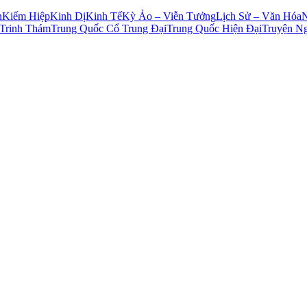
n
Kiếm Hiệp
Kinh Dị
Kinh Tế
Kỳ Ảo – Viễn Tưởng
Lịch Sử – Văn Hóa
Trinh Thám
Trung Quốc Cổ Trung Đại
Trung Quốc Hiện Đại
Truyện N