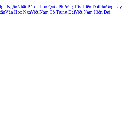
Ngụ Ngôn
Nhật Bản – Hàn Quốc
Phương Tây Hiện Đại
Phương Tây
gắn
Văn Học Nga
Việt Nam Cổ Trung Đại
Viêt Nam Hiện Đại