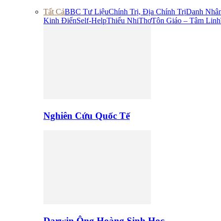
Tất Cả
BBC Tư Liệu
Chính Trị, Địa Chính Trị
Danh Nhâ
Kinh Điển
Self-Help
Thiếu Nhi
Thơ
Tôn Giáo – Tâm Linh
Nghiên Cứu Quốc Tế
Darwin Ông Hoàng Sinh Học