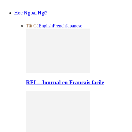
Học Ngoại Ngữ
Tất Cả
English
French
Japanese
RFI – Journal en Francais facile