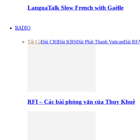
LanguaTalk Slow French with Gaëlle
RADIO
Tất Cả
Đài CRI
Đài KBS
Đài Phát Thanh Vatican
Đài RF
RFI – Các bài phỏng vấn của Thụy Khuê