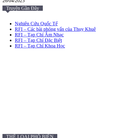
26/04/2025
Truyện Gần Đây
Nghiên Cứu Quốc Tế
RFI – Các bài phỏng vấn của Thụy Khuê
RFI – Tạp Chí Âm Nhạc
RFI – Tạp Chí Đặc Biệt
RFI – Tạp Chí Khoa Học
THỂ LOẠI PHỔ BIẾN