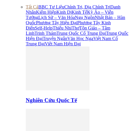
Tất Cả
BBC Tư Liệu
Chính Trị, Địa Chính Trị
Danh
Nhân
Kiếm Hiệp
Kinh Dị
Kinh Tế
Kỳ Ảo – Viễn
Tưởng
Lịch Sử – Văn Hóa
Ngụ Ngôn
Nhật Bản – Hàn
Quốc
Phương Tây Hiện Đại
Phương Tây Kinh
Điển
Self-Help
Thiếu Nhi
Thơ
Tôn Giáo – Tâm
Linh
Trinh Thám
Trung Quốc Cổ Trung Đại
Trung Quốc
Hiện Đại
Truyện Ngắn
Văn Học Nga
Việt Nam Cổ
Trung Đại
Viêt Nam Hiện Đại
Nghiên Cứu Quốc Tế