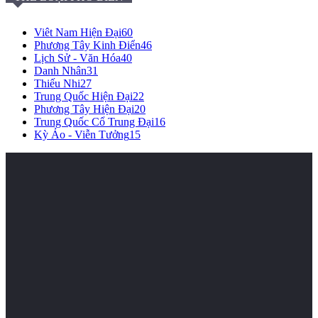
Viêt Nam Hiện Đại
60
Phương Tây Kinh Điển
46
Lịch Sử - Văn Hóa
40
Danh Nhân
31
Thiếu Nhi
27
Trung Quốc Hiện Đại
22
Phương Tây Hiện Đại
20
Trung Quốc Cổ Trung Đại
16
Kỳ Ảo - Viễn Tưởng
15