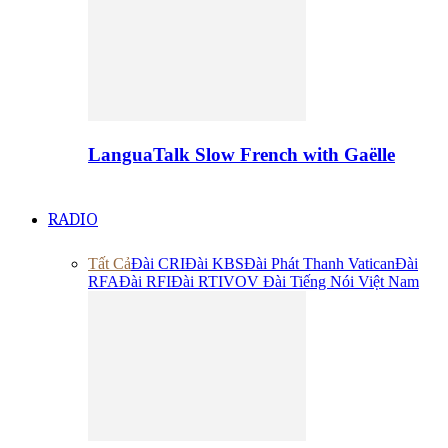
LanguaTalk Slow French with Gaëlle
RADIO
Tất Cả
Đài CRI
Đài KBS
Đài Phát Thanh Vatican
Đài
RFA
Đài RFI
Đài RTI
VOV Đài Tiếng Nói Việt Nam