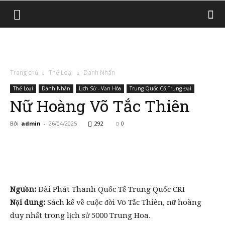
Trang chủ
Thể Loại
Danh Nhân
Thể Loại
Danh Nhân
Lịch Sử - Văn Hóa
Trung Quốc Cổ Trung Đại
Nữ Hoàng Võ Tắc Thiên
Bởi
admin
-
26/04/2025
292
0
Nguồn:
Đài Phát Thanh Quốc Tế Trung Quốc CRI
Nội dung:
Sách kể về cuộc đời Võ Tắc Thiên, nữ hoàng
duy nhất trong lịch sử 5000 Trung Hoa.