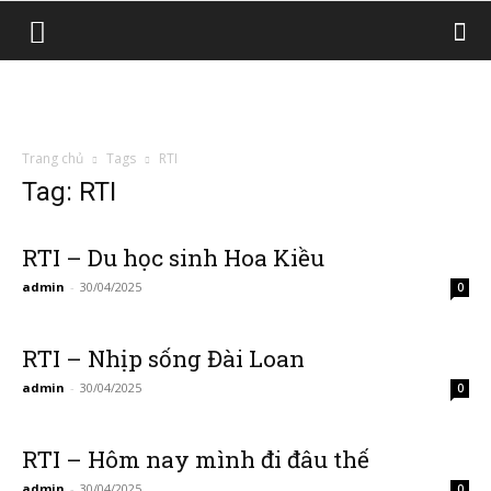
Trang chủ
Tags
RTI
Tag: RTI
RTI – Du học sinh Hoa Kiều
admin
-
30/04/2025
0
RTI – Nhịp sống Đài Loan
admin
-
30/04/2025
0
RTI – Hôm nay mình đi đâu thế
admin
-
30/04/2025
0