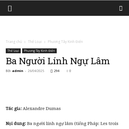
Trang chủ
Thể Loại
Phương Tây Kinh Điển
Thể Loại
Phương Tây Kinh Điển
Ba Người Lính Ngự Lâm
Bởi
admin
-
26/04/2025
294
0
Tác giả:
Alexandre Dumas
Nội dung:
Ba người lính ngự lâm (tiếng Pháp: Les trois