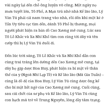
vài ngày lại đến chỗ ông luyện võ công. Một ngày nọ
mưa tuyết lớn, Tô Phổ, A Mạn trú nhờ nhà Kế lão lão, Lý
Văn Tú phải cải nam trang vào nhà, rồi đến khi một kẻ ở
Tấn Uy tiêu cục tìm đến, đánh Tô Phổ bị thương, mọi
người phát hiện ra bản đồ Cao Xương mê cung. Lúc sau
Tô Lỗ Khắc và Xa Nhĩ Khố tìm con cũng tới đây và tên
cướp thì bị Lý Văn Tú đuổi đi.
Đến lúc trời sáng, Tô Lỗ Khắc và Xa Nhĩ Khố dẫn con
cùng trai tráng lên đường đến Cao Xương mê cung, tại
đây họ gặp được Hoa Huy, phát hiện ra bí mật về thân
thế của y (Ngoã Nhĩ Lạp Tề) và Kế lão lão (Mã Gia Tuấn) –
cũng là đồ đệ của Hoa Huy, Lý Văn Tú cũng được ông kể
cho bí mật bất ngờ của Cao Xương mê cung. Cuối cùng,
sau cái chết của sư phụ và Kế lão lão, Lý Văn Tú cùng
con bạch mã trở về Trung Nguyên, lòng đầy tâm trạng.