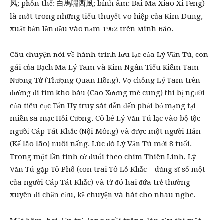
风; phồn thể: 白馬嘯西風; bính âm: Bai Ma Xiao Xi Feng)
là một trong những tiểu thuyết võ hiệp của Kim Dung,
xuất bản lần đầu vào năm 1962 trên Minh Báo.
Câu chuyện nói về hành trình lưu lạc của Lý Văn Tú, con
gái của Bạch Mã Lý Tam và Kim Ngân Tiểu Kiếm Tam
Nương Tử (Thượng Quan Hồng). Vợ chồng Lý Tam trên
đường đi tìm kho báu (Cao Xương mê cung) thì bị người
của tiêu cục Tấn Uy truy sát dẫn đến phải bỏ mạng tại
miền sa mạc Hồi Cương. Cô bé Lý Văn Tú lạc vào bộ tộc
người Cáp Tát Khắc (Nội Mông) và được một người Hán
(Kế lão lão) nuôi nấng. Lúc đó Lý Văn Tú mới 8 tuổi.
Trong một lần tình cờ đuổi theo chim Thiên Linh, Lý
Văn Tú gặp Tô Phổ (con trai Tô Lỗ Khắc – dũng sĩ số một
của người Cáp Tát Khắc) và từ đó hai đứa trẻ thường
xuyên đi chăn cừu, kể chuyện và hát cho nhau nghe.