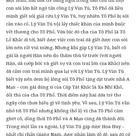
Một hôm, hai đứa trẻ đang ngồi trông đàn cừu thì một
con sói lớn bất ngờ tấn công Lý Văn Tú, Tô Phổ đã liều
mình giết sói giải cứu Lý Văn Tú, tuy nhiên Tô Phổ bị sói
cắn vào cổ. Lý Văn Tú vội lấy chiếc khăn của mình buộc
vết thương cho Tô Phổ. Vừa lúc đó cha của Tô Phổ là Tô
Lỗ Khắc đi tới, biết được việc con trai đã giết được con sói
lớn nên rất vui mừng. Nhưng khi gặp Lý Văn Tú, biết cô
gái là người Hán nên do thâm thù từ trước (với người
Hán, đã cướp bóc và giết vợ và con trai lớn của Khắc) nên
đã cấm con trai mình qua lại với Lý Văn Tú. Lý Văn Tú
biết vậy nên đem bộ lông sói Tô Phổ tặng đặt trước nhà A
Mạn – con gái dũng sĩ của Cáp Tát Khắc là Xa Nhĩ Khố,
đối thủ của cha Tô Phổ. Thời điểm này hai đứa trẻ thơ
ngây còn chưa hiểu gì về tình yêu. Về sau, Lý Văn Tú vẫn
nhớ tới Tô Phổ nhưng không thổ lộ vì cha Tô Phổ căm
ghét cô, đồng thời Tô Phổ và A Mạn cũng đã thành đôi.
Trong một lần ra ngoài, Lý Văn Tú gặp được Hoa Huy –
nhất chỉ chấn Giang Nam, được nhận làm đồ đệ, sau đó cứ