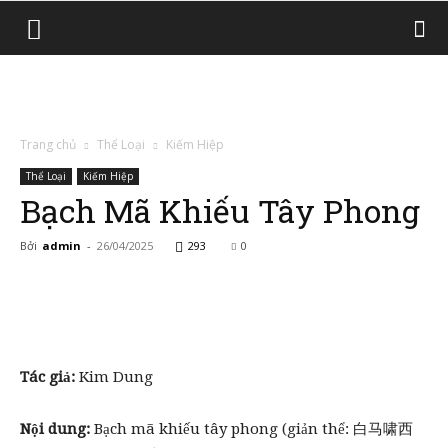
Trang chủ
Thể Loại
Kiếm Hiệp
Thể Loại
Kiếm Hiệp
Bạch Mã Khiếu Tây Phong
Bởi
admin
-
26/04/2025
293
0
Tác giả:
Kim Dung
Nội dung:
Bạch mã khiếu tây phong (giản thể: 白马啸西