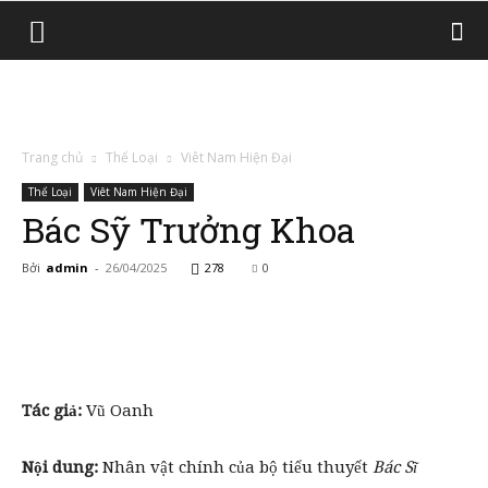
Trang chủ
Thể Loại
Viêt Nam Hiện Đại
Thể Loại
Viêt Nam Hiện Đại
Bác Sỹ Trưởng Khoa
Bởi
admin
-
26/04/2025
278
0
Tác giả:
Vũ Oanh
Nội dung:
Nhân vật chính của bộ tiểu thuyết
Bác Sĩ