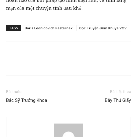
hoàn hảo của bút pháp tạo hình điện ảnh, và tính lãng
mạn của một chuyện tình đau khổ.
TAGS
Boris Leonidovich Pasternak
Đọc Truyện Đêm Khuya VOV
Bài trước
Bài tiếp theo
Bác Sỹ Trưởng Khoa
Bầy Thú Giấy