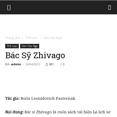
Trang chủ
Thể Loại
Văn Học Nga
Thể Loại
Văn Học Nga
Bác Sỹ Zhivago
Bởi
admin
-
26/04/2025
301
0
Tác giả:
Boris Leonidovich Pasternak
Nội dung:
Bác sĩ Zhivago là cuốn sách tái hiện lại lịch sử