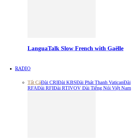
LanguaTalk Slow French with Gaëlle
RADIO
Tất Cả
Đài CRI
Đài KBS
Đài Phát Thanh Vatican
Đài
RFA
Đài RFI
Đài RTI
VOV Đài Tiếng Nói Việt Nam