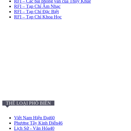
RFI – Các bài phỏng vấn của Thụy Khuê
RFI – Tạp Chí Âm Nhạc
RFI – Tạp Chí Đặc Biệt
RFI – Tạp Chí Khoa Học
THỂ LOẠI PHỔ BIẾN
Viêt Nam Hiện Đại
60
Phương Tây Kinh Điển
46
Lịch Sử - Văn Hóa
40