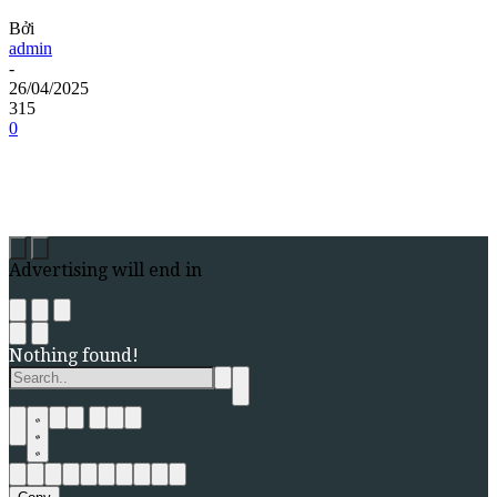
Bởi
admin
-
26/04/2025
315
0
Advertising will end in
Nothing found!