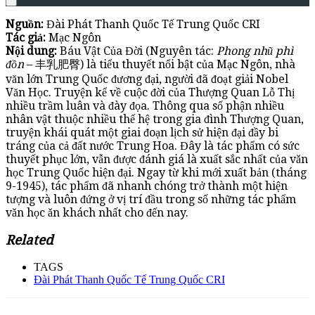
Nguồn:
Đài Phát Thanh Quốc Tế Trung Quốc CRI
Tác giả:
Mạc Ngôn
Nội dung:
Báu Vật Của Đời (Nguyên tác:
Phong nhũ phì
đồn
– 丰乳肥臀) là tiểu thuyết nổi bật của Mạc Ngôn, nhà
văn lớn Trung Quốc đương đại, người đã đoạt giải Nobel
Văn Học. Truyện kể về cuộc đời của Thượng Quan Lỗ Thị
nhiều trầm luân và đày đọa. Thông qua số phận nhiều
nhân vật thuộc nhiều thế hệ trong gia đình Thượng Quan,
truyện khái quát một giai đoạn lịch sử hiện đại đầy bi
tráng của cả đất nước Trung Hoa. Đây là tác phẩm có sức
thuyết phục lớn, vẫn được đánh giá là xuất sắc nhất của vǎn
học Trung Quốc hiện đại. Ngay từ khi mới xuất bản (tháng
9-1945), tác phẩm đã nhanh chóng trở thành một hiện
tượng và luôn đứng ở vị trí đầu trong số những tác phẩm
vǎn học ǎn khách nhất cho đến nay.
Related
TAGS
Đài Phát Thanh Quốc Tế Trung Quốc CRI