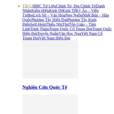
Tất Cả
BBC Tư Liệu
Chính Trị, Địa Chính Trị
Danh
Nhân
Kiếm Hiệp
Kinh Dị
Kinh Tế
Kỳ Ảo – Viễn
Tưởng
Lịch Sử – Văn Hóa
Ngụ Ngôn
Nhật Bản – Hàn
Quốc
Phương Tây Hiện Đại
Phương Tây Kinh
Điển
Self-Help
Thiếu Nhi
Thơ
Tôn Giáo – Tâm
Linh
Trinh Thám
Trung Quốc Cổ Trung Đại
Trung Quốc
Hiện Đại
Truyện Ngắn
Văn Học Nga
Việt Nam Cổ
Trung Đại
Viêt Nam Hiện Đại
Nghiên Cứu Quốc Tế