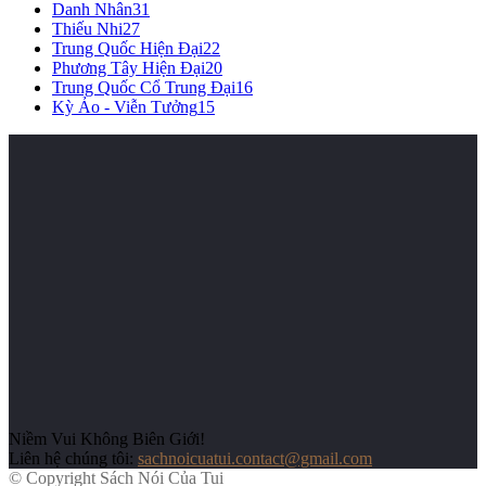
Danh Nhân
31
Thiếu Nhi
27
Trung Quốc Hiện Đại
22
Phương Tây Hiện Đại
20
Trung Quốc Cổ Trung Đại
16
Kỳ Ảo - Viễn Tưởng
15
Niềm Vui Không Biên Giới!
Liên hệ chúng tôi:
sachnoicuatui.contact@gmail.com
© Copyright Sách Nói Của Tui