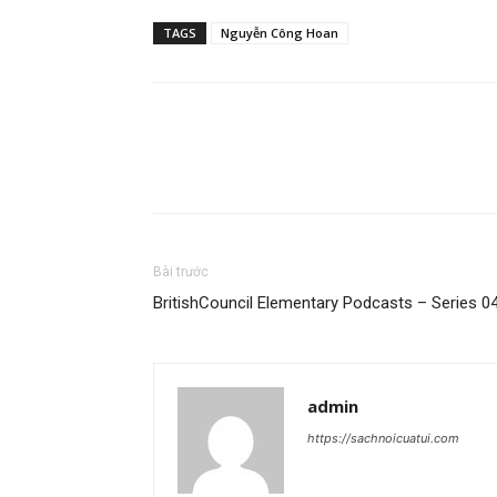
TAGS
Nguyễn Công Hoan
Bài trước
BritishCouncil Elementary Podcasts – Series 0
admin
https://sachnoicuatui.com