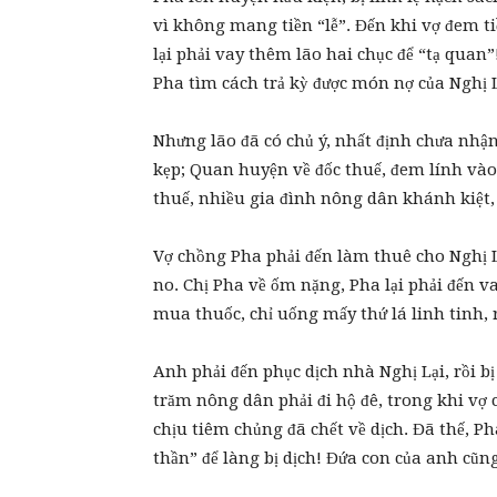
vì không mang tiền “lễ”. Đến khi vợ đem ti
lại phải vay thêm lão hai chục để “tạ quan
Pha tìm cách trả kỳ được món nợ của Nghị L
Nhưng lão đã có chủ ý, nhất định chưa nhận.
kẹp; Quan huyện về đốc thuế, đem lính vào 
thuế, nhiều gia đình nông dân khánh kiệt,
Vợ chồng Pha phải đến làm thuê cho Nghị L
no. Chị Pha về ốm nặng, Pha lại phải đến v
mua thuốc, chỉ uống mấy thứ lá linh tinh, 
Anh phải đến phục dịch nhà Nghị Lại, rồi bị
trăm nông dân phải đi hộ đê, trong khi vợ c
chịu tiêm chủng đã chết về dịch. Đã thế, Ph
thần” để làng bị dịch! Đứa con của anh cũn