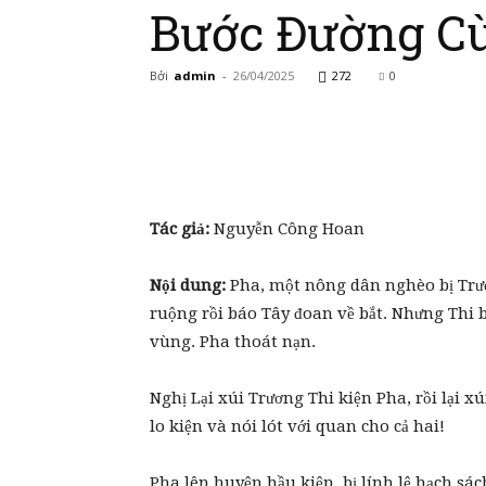
Bước Đường C
Bởi
admin
-
26/04/2025
272
0
Tác giả:
Nguyễn Công Hoan
Nội dung:
Pha, một nông dân nghèo bị Trư
ruộng rồi báo Tây đoan về bắt. Nhưng Thi b
vùng. Pha thoát nạn.
Nghị Lại xúi Trương Thi kiện Pha, rồi lại x
lo kiện và nói lót với quan cho cả hai!
Pha lên huyện hầu kiện, bị lính lệ hạch sác