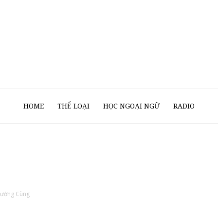
Sách
HOME
THỂ LOẠI
HỌC NGOẠI NGỮ
RADIO
Nói
ường Cùng
Của