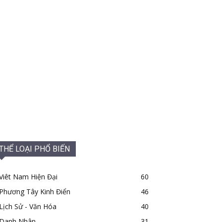
THỂ LOẠI PHỔ BIẾN
Viêt Nam Hiện Đại
60
Phương Tây Kinh Điển
46
Lịch Sử - Văn Hóa
40
Danh Nhân
31