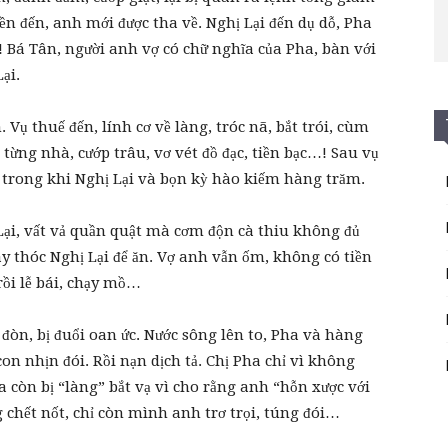
ền đến, anh mới được tha về. Nghị Lại đến dụ dỗ, Pha
”! Bá Tân, người anh vợ có chữ nghĩa của Pha, bàn với
ại.
 Vụ thuế đến, lính cơ về làng, tróc nã, bắt trói, cùm
từng nhà, cướp trâu, vơ vét đồ đạc, tiền bạc…! Sau vụ
 trong khi Nghị Lại và bọn kỳ hào kiếm hàng trăm.
ại, vất vả quần quật mà cơm độn cà thiu không đủ
ay thóc Nghị Lại để ăn. Vợ anh vẫn ốm, không có tiền
rồi lễ bái, chạy mồ…
 đòn, bị đuổi oan ức. Nước sông lên to, Pha và hàng
on nhịn đói. Rồi nạn dịch tả. Chị Pha chỉ vì không
a còn bị “làng” bắt vạ vì cho rằng anh “hỗn xược với
g chết nốt, chỉ còn mình anh trơ trọi, túng đói…