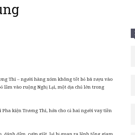
ùng
Tui
ơng Thi – người hàng xóm không tốt bỏ bã rượu vào
ỏ lầm vào ruộng Nghị Lại, một địa chủ lớn trong
úi Pha kiện Trương Thi, hứa cho cả hai người vay tiền
h, đánh đấm, cướp giật, lại bị quan ra lệnh tống giam