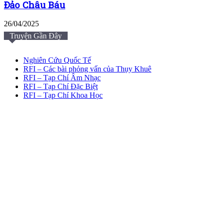
Đảo Châu Báu
26/04/2025
Truyện Gần Đây
Nghiên Cứu Quốc Tế
RFI – Các bài phỏng vấn của Thụy Khuê
RFI – Tạp Chí Âm Nhạc
RFI – Tạp Chí Đặc Biệt
RFI – Tạp Chí Khoa Học