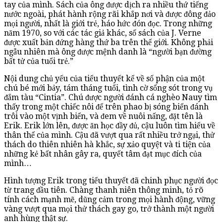
tay của mình. Sách của ông được dịch ra nhiều thứ tiếng
nước ngoài, phát hành rộng rãi khắp nơi và được đông đảo
mọi người, nhất là giới trẻ, háo hức đón đọc. Trong những
năm 1970, so với các tác giả khác, số sách của J. Verne
được xuất bản đứng hàng thứ ba trên thế giới. Không phải
ngẫu nhiên mà ông được mệnh danh là “người bạn đường
bất tử của tuổi trẻ.”
Nội dung chủ yếu của tiểu thuyết kể về số phận của một
chú bé mới bảy, tám tháng tuổi, tình cờ sống sót trong vụ
đắm tàu “Cintia”. Chú được người đánh cá nghèo Nauy tìm
thấy trong một chiếc nôi để trên phao bị sóng biển đánh
trôi vào một vịnh biển, và đem về nuôi nấng, đặt tên là
Erik. Erik lớn lên, được ăn học đầy đủ, cậu luôn tìm hiểu về
thân thế của mình. Cậu đã vượt qua rất nhiều trở ngại, thử
thách do thiên nhiên hà khắc, sự xảo quyệt và ti tiện của
những kẻ bất nhân gây ra, quyết tâm đạt mục đích của
mình…
Hình tượng Erik trong tiểu thuyết đã chinh phục người đọc
từ trang đầu tiên. Chàng thanh niên thông minh, tỏ rõ
tính cách mạnh mẽ, dũng cảm trong mọi hành động, vững
vàng vượt qua mọi thử thách gay go, trở thành một người
anh hùng thật sự.