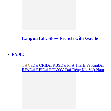
LanguaTalk Slow French with Gaëlle
RADIO
Tất Cả
Đài CRI
Đài KBS
Đài Phát Thanh Vatican
Đài
RFA
Đài RFI
Đài RTI
VOV Đài Tiếng Nói Việt Nam