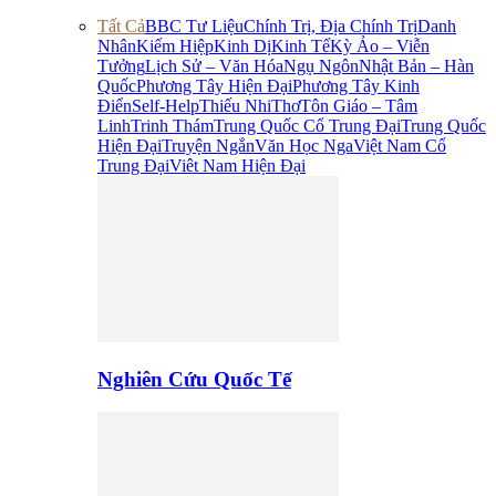
Tất Cả
BBC Tư Liệu
Chính Trị, Địa Chính Trị
Danh
Nhân
Kiếm Hiệp
Kinh Dị
Kinh Tế
Kỳ Ảo – Viễn
Tưởng
Lịch Sử – Văn Hóa
Ngụ Ngôn
Nhật Bản – Hàn
Quốc
Phương Tây Hiện Đại
Phương Tây Kinh
Điển
Self-Help
Thiếu Nhi
Thơ
Tôn Giáo – Tâm
Linh
Trinh Thám
Trung Quốc Cổ Trung Đại
Trung Quốc
Hiện Đại
Truyện Ngắn
Văn Học Nga
Việt Nam Cổ
Trung Đại
Viêt Nam Hiện Đại
Nghiên Cứu Quốc Tế