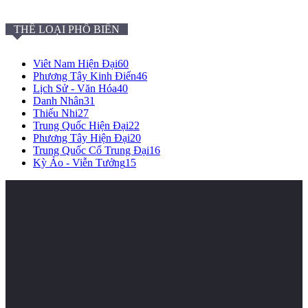
THỂ LOẠI PHỔ BIẾN
Viêt Nam Hiện Đại
60
Phương Tây Kinh Điển
46
Lịch Sử - Văn Hóa
40
Danh Nhân
31
Thiếu Nhi
27
Trung Quốc Hiện Đại
22
Phương Tây Hiện Đại
20
Trung Quốc Cổ Trung Đại
16
Kỳ Ảo - Viễn Tưởng
15