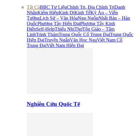
Tất Cả
BBC Tư Liệu
Chính Trị, Địa Chính Trị
Danh
Nhân
Kiếm Hiệp
Kinh Dị
Kinh Tế
Kỳ Ảo – Viễn
Tưởng
Lịch Sử – Văn Hóa
Ngụ Ngôn
Nhật Bản – Hàn
Quốc
Phương Tây Hiện Đại
Phương Tây Kinh
Điển
Self-Help
Thiếu Nhi
Thơ
Tôn Giáo – Tâm
Linh
Trinh Thám
Trung Quốc Cổ Trung Đại
Trung Quốc
Hiện Đại
Truyện Ngắn
Văn Học Nga
Việt Nam Cổ
Trung Đại
Viêt Nam Hiện Đại
Nghiên Cứu Quốc Tế