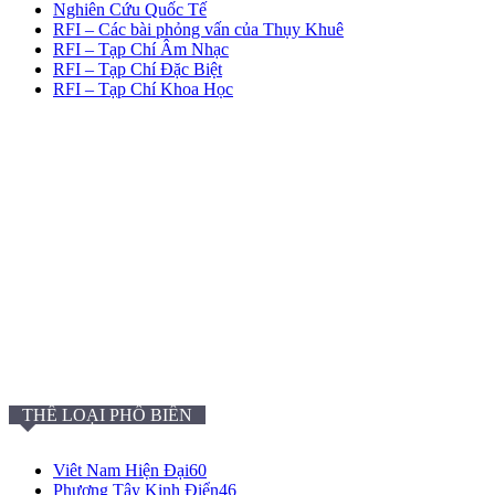
Nghiên Cứu Quốc Tế
RFI – Các bài phỏng vấn của Thụy Khuê
RFI – Tạp Chí Âm Nhạc
RFI – Tạp Chí Đặc Biệt
RFI – Tạp Chí Khoa Học
THỂ LOẠI PHỔ BIẾN
Viêt Nam Hiện Đại
60
Phương Tây Kinh Điển
46