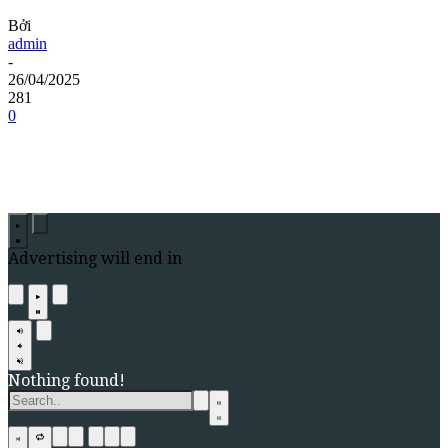
Bởi
admin
-
26/04/2025
281
0
Advertising will end in
Nothing found!