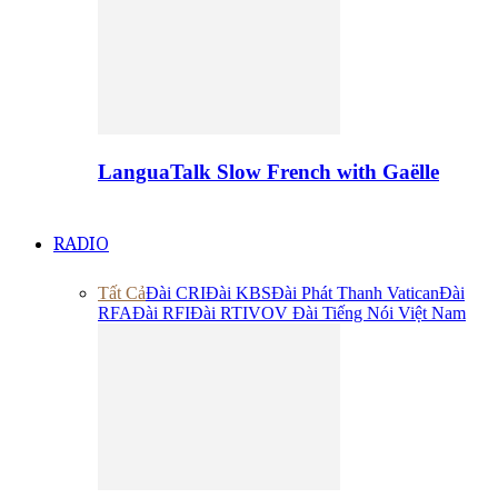
LanguaTalk Slow French with Gaëlle
RADIO
Tất Cả
Đài CRI
Đài KBS
Đài Phát Thanh Vatican
Đài
RFA
Đài RFI
Đài RTI
VOV Đài Tiếng Nói Việt Nam