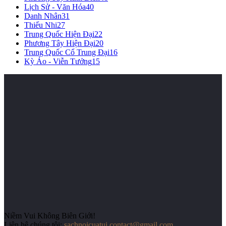
Lịch Sử - Văn Hóa
40
Danh Nhân
31
Thiếu Nhi
27
Trung Quốc Hiện Đại
22
Phương Tây Hiện Đại
20
Trung Quốc Cổ Trung Đại
16
Kỳ Ảo - Viễn Tưởng
15
Niềm Vui Không Biên Giới!
Liên hệ chúng tôi:
sachnoicuatui.contact@gmail.com