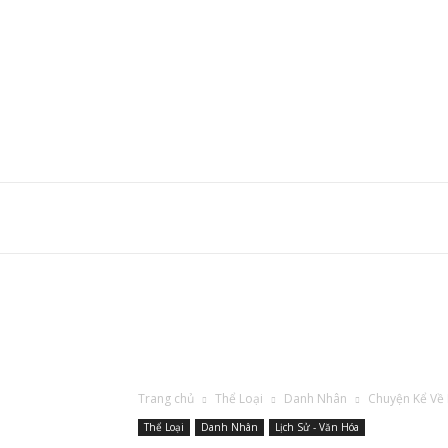
Trang chủ
Thể Loại
Danh Nhân
Chuyện Kể Về
Thể Loại
Danh Nhân
Lịch Sử - Văn Hóa