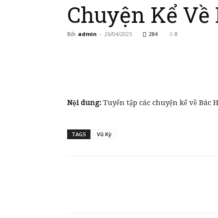
Chuyện Kể Về 
Bởi
admin
-
26/04/2025
284
0
Nội dung:
Tuyển tập các chuyện kể về Bác H
TAGS
Vũ Kỳ