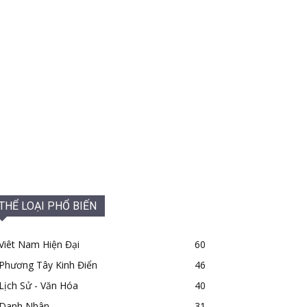
THỂ LOẠI PHỔ BIẾN
Viêt Nam Hiện Đại
60
Phương Tây Kinh Điển
46
Lịch Sử - Văn Hóa
40
Danh Nhân
31