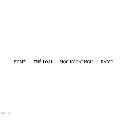
Sách
HOME
THỂ LOẠI
HỌC NGOẠI NGỮ
RADIO
Nói
 Bác Hồ
Của