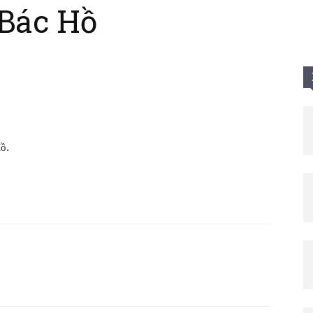
Bác Hồ
Tui
ồ.