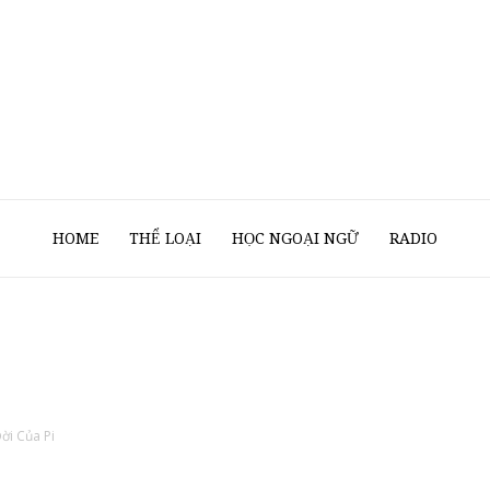
Sách
HOME
THỂ LOẠI
HỌC NGOẠI NGỮ
RADIO
Nói
ời Của Pi
Của