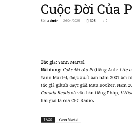
Cuộc Đời Của P
Bởi
admin
-
26/04/2025
305
0
Tác giả:
Yann Martel
Nội dung:
Cuộc đời của Pi
(tiếng Anh:
Life o
Yann Martel, được xuất bản năm 2001 bởi 
tác giả giành được giải Man Booker. Năm 2
Canada Reads
và văn bản tiếng Pháp,
L’His
hai giải là của CBC Radio.
TAGS
Yann Martel