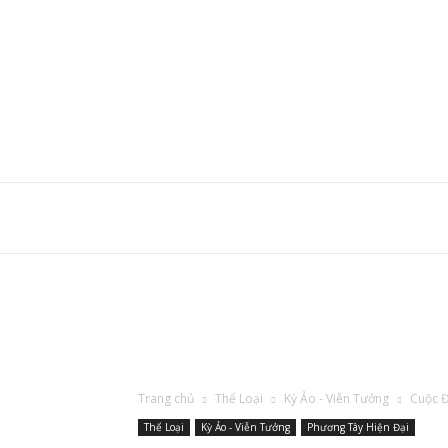
Trang chủ
Thể Loại
Kỳ Ảo - Viễn Tưởng
Cuộc Đ
Thể Loại
Kỳ Ảo - Viễn Tưởng
Phương Tây Hiện Đại