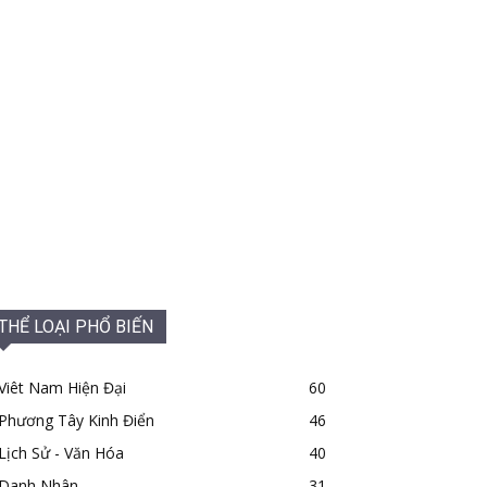
THỂ LOẠI PHỔ BIẾN
Viêt Nam Hiện Đại
60
Phương Tây Kinh Điển
46
Lịch Sử - Văn Hóa
40
Danh Nhân
31