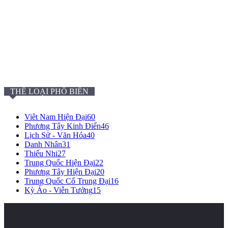
THỂ LOẠI PHỔ BIẾN
Viêt Nam Hiện Đại
60
Phương Tây Kinh Điển
46
Lịch Sử - Văn Hóa
40
Danh Nhân
31
Thiếu Nhi
27
Trung Quốc Hiện Đại
22
Phương Tây Hiện Đại
20
Trung Quốc Cổ Trung Đại
16
Kỳ Ảo - Viễn Tưởng
15