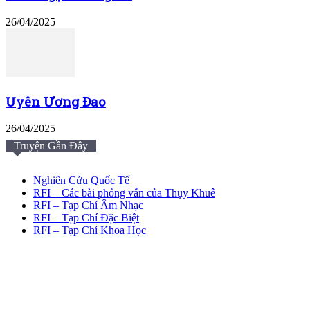
26/04/2025
Uyên Ương Đao
26/04/2025
Truyện Gần Đây
Nghiên Cứu Quốc Tế
RFI – Các bài phỏng vấn của Thụy Khuê
RFI – Tạp Chí Âm Nhạc
RFI – Tạp Chí Đặc Biệt
RFI – Tạp Chí Khoa Học