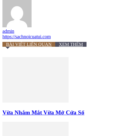
admin
https://sachnoicuatui.com
BÀI VIẾT LIÊN QUAN
XEM THÊM
Vừa Nhắm Mắt Vừa Mở Cửa Sổ