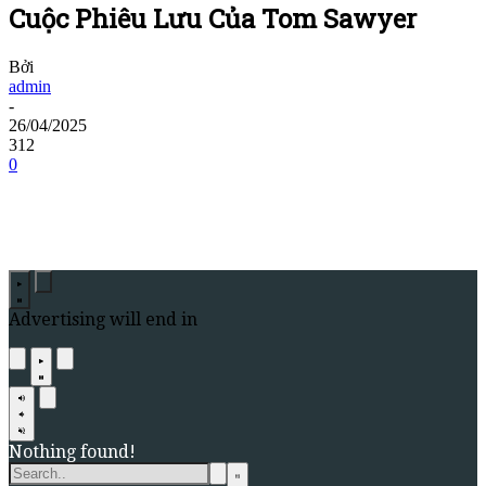
Cuộc Phiêu Lưu Của Tom Sawyer
Bởi
admin
-
26/04/2025
312
0
Advertising will end in
Nothing found!