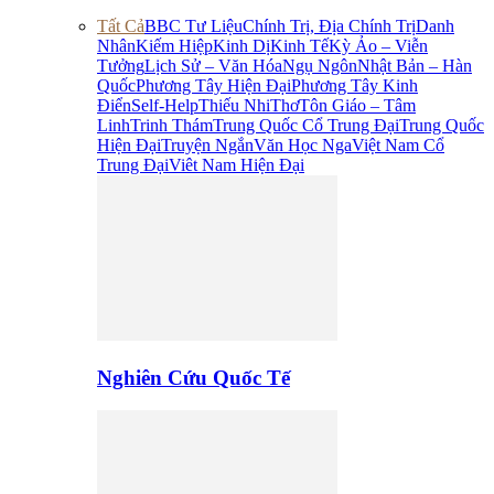
Tất Cả
BBC Tư Liệu
Chính Trị, Địa Chính Trị
Danh
Nhân
Kiếm Hiệp
Kinh Dị
Kinh Tế
Kỳ Ảo – Viễn
Tưởng
Lịch Sử – Văn Hóa
Ngụ Ngôn
Nhật Bản – Hàn
Quốc
Phương Tây Hiện Đại
Phương Tây Kinh
Điển
Self-Help
Thiếu Nhi
Thơ
Tôn Giáo – Tâm
Linh
Trinh Thám
Trung Quốc Cổ Trung Đại
Trung Quốc
Hiện Đại
Truyện Ngắn
Văn Học Nga
Việt Nam Cổ
Trung Đại
Viêt Nam Hiện Đại
Nghiên Cứu Quốc Tế