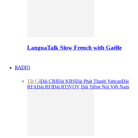
LanguaTalk Slow French with Gaëlle
RADIO
Tất Cả
Đài CRI
Đài KBS
Đài Phát Thanh Vatican
Đài
RFA
Đài RFI
Đài RTI
VOV Đài Tiếng Nói Việt Nam