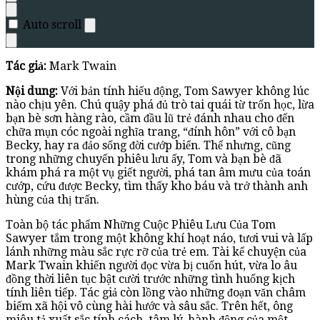
Auto scroll
Tác giả:
Mark Twain
Nội dung:
Với bản tính hiếu động, Tom Sawyer không lúc
nào chịu yên. Chú quậy phá đủ trò tai quái từ trốn học, lừa
bạn bè sơn hàng rào, cầm đầu lũ trẻ đánh nhau cho đến
chữa mụn cóc ngoài nghĩa trang, “đính hôn” với cô bạn
Becky, hay ra đảo sống đời cướp biển. Thế nhưng, cũng
trong những chuyến phiêu lưu ấy, Tom và bạn bè đã
khám phá ra một vụ giết người, phá tan âm mưu của toán
cướp, cứu được Becky, tìm thấy kho báu và trở thành anh
hùng của thị trấn.
Toàn bộ tác phẩm Những Cuộc Phiêu Lưu Của Tom
Sawyer tắm trong một không khí hoạt náo, tươi vui và lấp
lánh những màu sắc rực rỡ của trẻ em. Tài kể chuyện của
Mark Twain khiến người đọc vừa bị cuốn hút, vừa lo âu
đồng thời liên tục bật cười trước những tình huống kịch
tính liên tiếp. Tác giả còn lồng vào những đoạn văn châm
biếm xã hội vô cùng hài hước và sâu sắc. Trên hết, ông
miêu tả xuất sắc tính cách, tâm lý, hành động của một