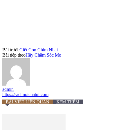
Bài trước
Giết Con Chim Nhại
Bài tiếp theo
Hãy Chăm Sóc Mẹ
admin
https://sachnoicuatui.com
BÀI VIẾT LIÊN QUAN
XEM THÊM