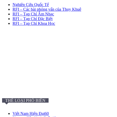
Nghiên Cứu Quốc Tế
RFI – Các bài phỏng vấn của Thụy Khuê
RFI – Tạp Chí Âm Nhạc
RFI – Tạp Chí Đặc Biệt
RFI – Tạp Chí Khoa Học
THỂ LOẠI PHỔ BIẾN
Viêt Nam Hiện Đại
60