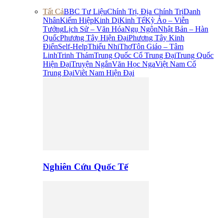
Tất Cả
BBC Tư Liệu
Chính Trị, Địa Chính Trị
Danh
Nhân
Kiếm Hiệp
Kinh Dị
Kinh Tế
Kỳ Ảo – Viễn
Tưởng
Lịch Sử – Văn Hóa
Ngụ Ngôn
Nhật Bản – Hàn
Quốc
Phương Tây Hiện Đại
Phương Tây Kinh
Điển
Self-Help
Thiếu Nhi
Thơ
Tôn Giáo – Tâm
Linh
Trinh Thám
Trung Quốc Cổ Trung Đại
Trung Quốc
Hiện Đại
Truyện Ngắn
Văn Học Nga
Việt Nam Cổ
Trung Đại
Viêt Nam Hiện Đại
Nghiên Cứu Quốc Tế