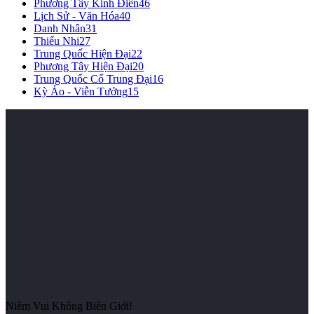
Phương Tây Kinh Điển
46
Lịch Sử - Văn Hóa
40
Danh Nhân
31
Thiếu Nhi
27
Trung Quốc Hiện Đại
22
Phương Tây Hiện Đại
20
Trung Quốc Cổ Trung Đại
16
Kỳ Ảo - Viễn Tưởng
15
Niềm Vui Không Biên Giới!