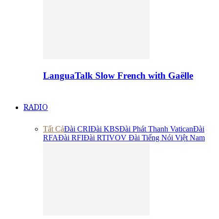
LanguaTalk Slow French with Gaëlle
RADIO
Tất Cả
Đài CRI
Đài KBS
Đài Phát Thanh Vatican
Đài
RFA
Đài RFI
Đài RTI
VOV Đài Tiếng Nói Việt Nam