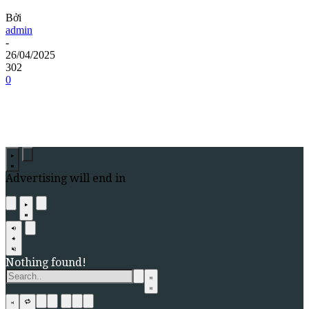
Bởi
admin
-
26/04/2025
302
0
Advertising will end in
Nothing found!