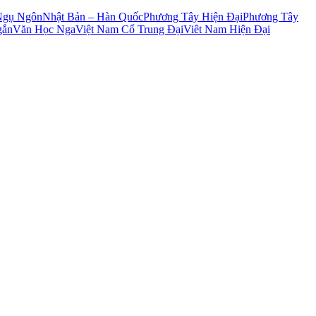
Ngụ Ngôn
Nhật Bản – Hàn Quốc
Phương Tây Hiện Đại
Phương Tây
gắn
Văn Học Nga
Việt Nam Cổ Trung Đại
Viêt Nam Hiện Đại