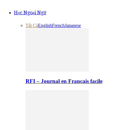
Học Ngoại Ngữ
Tất Cả
English
French
Japanese
RFI – Journal en Francais facile