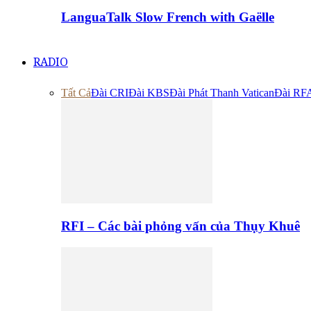
LanguaTalk Slow French with Gaëlle
RADIO
Tất Cả
Đài CRI
Đài KBS
Đài Phát Thanh Vatican
Đài RF
RFI – Các bài phỏng vấn của Thụy Khuê