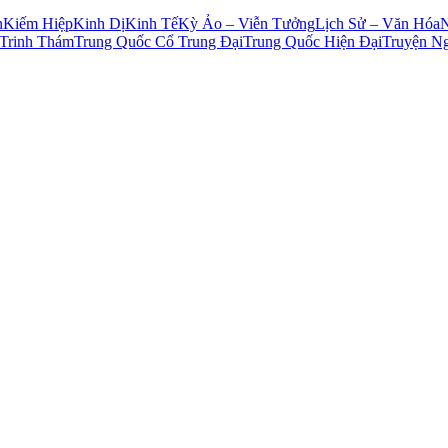
n
Kiếm Hiệp
Kinh Dị
Kinh Tế
Kỳ Ảo – Viễn Tưởng
Lịch Sử – Văn Hóa
Trinh Thám
Trung Quốc Cổ Trung Đại
Trung Quốc Hiện Đại
Truyện N