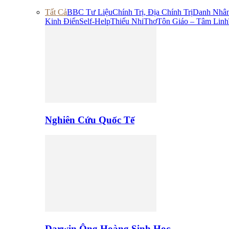
Tất Cả
BBC Tư Liệu
Chính Trị, Địa Chính Trị
Danh Nhâ
Kinh Điển
Self-Help
Thiếu Nhi
Thơ
Tôn Giáo – Tâm Linh
Nghiên Cứu Quốc Tế
Darwin Ông Hoàng Sinh Học