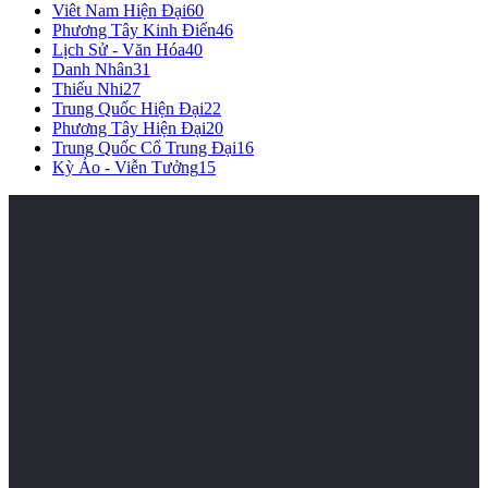
Viêt Nam Hiện Đại
60
Phương Tây Kinh Điển
46
Lịch Sử - Văn Hóa
40
Danh Nhân
31
Thiếu Nhi
27
Trung Quốc Hiện Đại
22
Phương Tây Hiện Đại
20
Trung Quốc Cổ Trung Đại
16
Kỳ Ảo - Viễn Tưởng
15