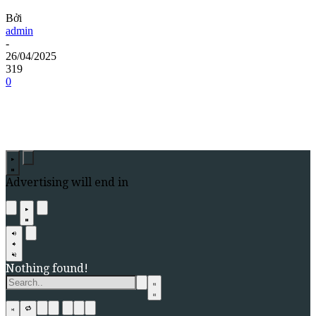
Bởi
admin
-
26/04/2025
319
0
Advertising will end in
Nothing found!