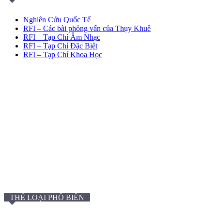
Nghiên Cứu Quốc Tế
RFI – Các bài phỏng vấn của Thụy Khuê
RFI – Tạp Chí Âm Nhạc
RFI – Tạp Chí Đặc Biệt
RFI – Tạp Chí Khoa Học
THỂ LOẠI PHỔ BIẾN