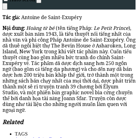
Tác giả:
Antoine de Saint-Exupéry
Nội dung:
Hoàng tử bé
(tên tiếng Pháp:
Le Petit Prince
),
được xuất bản năm 1943, là tiểu thuyết nổi tiếng nhất của
nhà văn và phi công Pháp Antoine de Saint-Exupéry. Ông
đã thuê ngôi biệt thự The Bevin House ở Asharoken, Long
Island, New York trong khi viết tác phẩm này. Cuốn tiểu
thuyết cũng bao gồm nhiều bức tranh do chính Saint-
Exupéry vẽ. Tác phẩm đã được dịch sang hơn 250 ngôn
ngữ (bao gồm cả tiếng địa phương) và cho đến nay đã bán
được hơn 200 triệu bản khắp thế giới, trở thành một trong
những sách bán chạy nhất của mọi thời đại, được phát triển
thành một sê ri truyện tranh 39 chương bởi Élyum
Studio, và một phiên bản graphic novel bìa cứng chuyển
thể bởi danh họa tài năng Joann Sfar. Truyện còn được
dùng như tài liệu cho những người muốn làm quen với
ngoại ngữ.
Related
TAGS