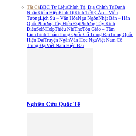
Tất Cả
BBC Tư Liệu
Chính Trị, Địa Chính Trị
Danh
Nhân
Kiếm Hiệp
Kinh Dị
Kinh Tế
Kỳ Ảo – Viễn
Tưởng
Lịch Sử – Văn Hóa
Ngụ Ngôn
Nhật Bản – Hàn
Quốc
Phương Tây Hiện Đại
Phương Tây Kinh
Điển
Self-Help
Thiếu Nhi
Thơ
Tôn Giáo – Tâm
Linh
Trinh Thám
Trung Quốc Cổ Trung Đại
Trung Quốc
Hiện Đại
Truyện Ngắn
Văn Học Nga
Việt Nam Cổ
Trung Đại
Viêt Nam Hiện Đại
Nghiên Cứu Quốc Tế