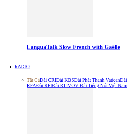
LanguaTalk Slow French with Gaëlle
RADIO
Tất Cả
Đài CRI
Đài KBS
Đài Phát Thanh Vatican
Đài
RFA
Đài RFI
Đài RTI
VOV Đài Tiếng Nói Việt Nam