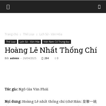
Trang chủ
Thể Loại
Lịch Sử - Văn Hóa
Thể Loại
Lịch Sử - Văn Hóa
Việt Nam Cổ Trung Đại
Hoàng Lê Nhất Thống Chí
Bởi
admin
-
26/04/2025
284
0
Tác giả:
Ngô Gia Văn Phái
Nội dung:
Hoàng Lê nhất thống chí (chữ Hán: 皇黎一統