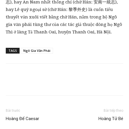
志), hay An Nam nhất thống chí (chữ Hán: 安南一統志),
hay Lê quý ngoại sử (chữ Hán: 黎季外史) là cuốn tiểu
thuyết văn xuôi viết bằng chữ Hán, nằm trong bộ Ngô
gia văn phái tùng thư của các tác giả thuộc dòng họ Ngô
Thì ở làng Tả Thanh Oai, huyện Thanh Oai, Hà Nội.
TAGS
Ngô Gia Văn Phái
Bài trước
Bài tiếp theo
Hoàng Đế Caesar
Hoàng Tử Bé