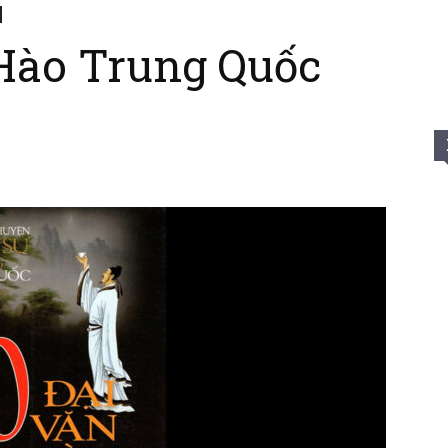
Hào Trung Quốc
Của
Tui