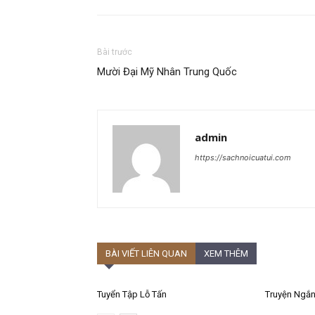
Bài trước
Mười Đại Mỹ Nhân Trung Quốc
admin
https://sachnoicuatui.com
BÀI VIẾT LIÊN QUAN
XEM THÊM
Tuyển Tập Lỗ Tấn
Truyện Ngắn