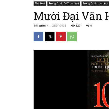
Thể Loại
Trung Quốc Cổ Trung Đại
Trung Quốc Hiện Đại
Mười Đại Văn 
Bởi
admin
-
26/04/2025
327
0