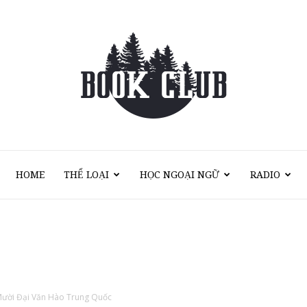
HOME
THỂ LOẠI
HỌC NGOẠI NGỮ
RADIO
Sách
Nói
ười Đại Văn Hào Trung Quốc