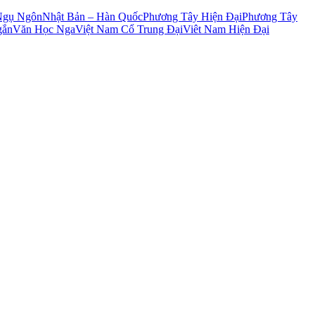
Ngụ Ngôn
Nhật Bản – Hàn Quốc
Phương Tây Hiện Đại
Phương Tây
gắn
Văn Học Nga
Việt Nam Cổ Trung Đại
Viêt Nam Hiện Đại