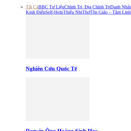
Tất Cả
BBC Tư Liệu
Chính Trị, Địa Chính Trị
Danh Nhâ
Kinh Điển
Self-Help
Thiếu Nhi
Thơ
Tôn Giáo – Tâm Linh
Nghiên Cứu Quốc Tế
Darwin Ông Hoàng Sinh Học