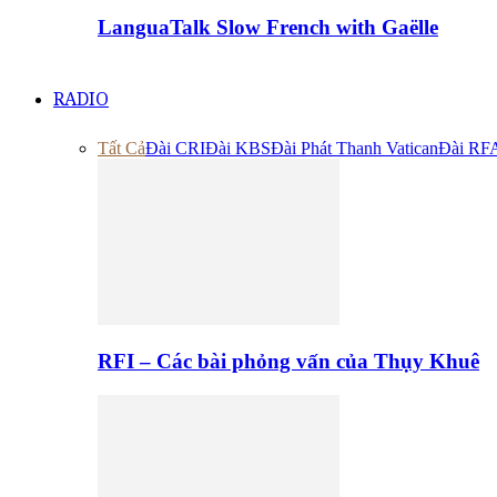
LanguaTalk Slow French with Gaëlle
RADIO
Tất Cả
Đài CRI
Đài KBS
Đài Phát Thanh Vatican
Đài RF
RFI – Các bài phỏng vấn của Thụy Khuê