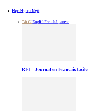
Học Ngoại Ngữ
Tất Cả
English
French
Japanese
RFI – Journal en Francais facile