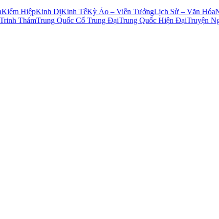
n
Kiếm Hiệp
Kinh Dị
Kinh Tế
Kỳ Ảo – Viễn Tưởng
Lịch Sử – Văn Hóa
Trinh Thám
Trung Quốc Cổ Trung Đại
Trung Quốc Hiện Đại
Truyện N