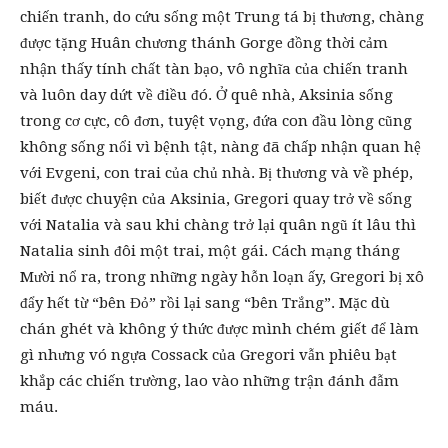
chiến tranh, do cứu sống một Trung tá bị thương, chàng
được tặng Huân chương thánh Gorge đồng thời cảm
nhận thấy tính chất tàn bạo, vô nghĩa của chiến tranh
và luôn day dứt về điều đó. Ở quê nhà, Aksinia sống
trong cơ cực, cô đơn, tuyệt vọng, đứa con đầu lòng cũng
không sống nổi vì bệnh tật, nàng đã chấp nhận quan hệ
với Evgeni, con trai của chủ nhà. Bị thương và về phép,
biết được chuyện của Aksinia, Gregori quay trở về sống
với Natalia và sau khi chàng trở lại quân ngũ ít lâu thì
Natalia sinh đôi một trai, một gái. Cách mạng tháng
Mười nổ ra, trong những ngày hỗn loạn ấy, Gregori bị xô
đẩy hết từ “bên Đỏ” rồi lại sang “bên Trắng”. Mặc dù
chán ghét và không ý thức được mình chém giết để làm
gì nhưng vó ngựa Cossack của Gregori vẫn phiêu bạt
khắp các chiến trường, lao vào những trận đánh đẫm
máu.