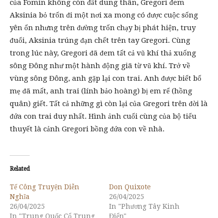
của Fomin không còn đất dung thân, Gregori đem
Aksinia bỏ trốn đi một nơi xa mong có được cuộc sống
yên ổn nhưng trên đường trốn chạy bị phát hiện, truy
đuổi, Aksinia trúng đạn chết trên tay Gregori. Cùng
trong lúc này, Gregori đã đem tất cả vũ khí thả xuống
sông Đông như một hành động giã từ vũ khí. Trở về
vùng sông Đông, anh gặp lại con trai. Anh được biết bố
mẹ đã mất, anh trai (lính bảo hoàng) bị em rể (hồng
quân) giết. Tất cả những gì còn lại của Gregori trên đời là
đứa con trai duy nhất. Hình ảnh cuối cùng của bộ tiểu
thuyết là cảnh Gregori bồng đứa con về nhà.
Related
Tế Công Truyện Diễn
Don Quixote
Nghĩa
26/04/2025
26/04/2025
In "Phương Tây Kinh
In "Trung Quốc Cổ Trung
Điển"