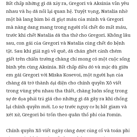
Bất chấp những gì đã xảy ra, Gregori và Aksinia vẫn yêu
nhau và họ đã nối lại quan hệ. Tuyệt vọng, Natalia nhờ
một bà lang băm bỏ đi giọt máu của mình và Gregori
mà nàng đang mang trong người rồi chết do mất máu,
trước khi chết Natalia đã tha thứ cho Gregori. Không lâu
sau, con gái của Gregori và Natalia cũng chết do bệnh
tật. Sau khi giải ngũ về quê, đã chán ghét cảnh chém
giết trên chiến trường chàng chỉ mong có một cuộc sống
bình yên cùng Aksinia. Bất chấp điều đó và mặc dù giữa
em gái Gregori với Miska Kosevoi, một người bạn của
chàng đã trở thành đại diện cho chính quyền Xô viết
trong vùng yêu nhau tha thiết, chàng luôn sống trong
sự đe dọa phải trả giá cho những gì đã gây ra khi chống
lại chính quyền mới. Lo sợ trước nguy cơ bị bắt giam và
xét xử, Gregori bỏ trốn theo quân thổ phỉ của Fomin.
Chính quyền Xô viết ngày càng được củng cố và toán phỉ