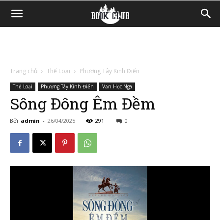
Trang chủ
Thể Loại
Phương Tây Kinh Điển
Thể Loại
Phương Tây Kinh Điển
Văn Học Nga
Sông Đông Êm Đềm
Bởi
admin
-
26/04/2025
291
0