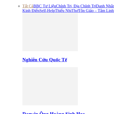
Tất Cả
BBC Tư Liệu
Chính Trị, Địa Chính Trị
Danh Nhâ
Kinh Điển
Self-Help
Thiếu Nhi
Thơ
Tôn Giáo – Tâm Linh
Nghiên Cứu Quốc Tế
Darwin Ông Hoàng Sinh Học