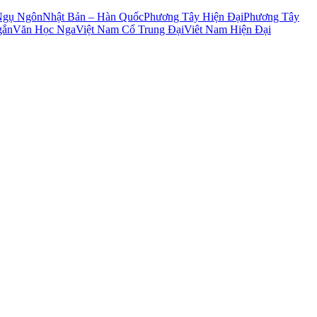
Ngụ Ngôn
Nhật Bản – Hàn Quốc
Phương Tây Hiện Đại
Phương Tây
gắn
Văn Học Nga
Việt Nam Cổ Trung Đại
Viêt Nam Hiện Đại