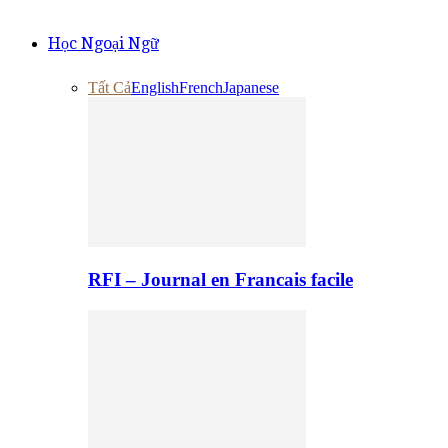
Học Ngoại Ngữ
Tất Cả
English
French
Japanese
RFI – Journal en Francais facile