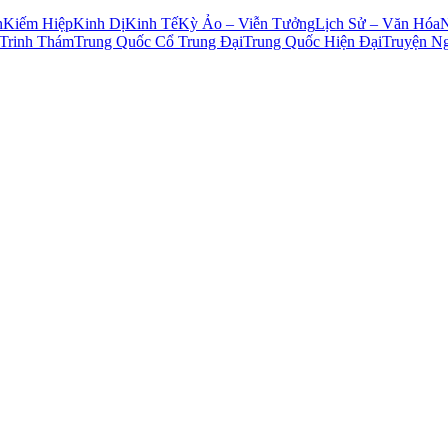
n
Kiếm Hiệp
Kinh Dị
Kinh Tế
Kỳ Ảo – Viễn Tưởng
Lịch Sử – Văn Hóa
Trinh Thám
Trung Quốc Cổ Trung Đại
Trung Quốc Hiện Đại
Truyện N