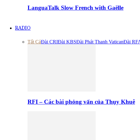
LanguaTalk Slow French with Gaëlle
RADIO
Tất Cả
Đài CRI
Đài KBS
Đài Phát Thanh Vatican
Đài RF
RFI – Các bài phỏng vấn của Thụy Khuê