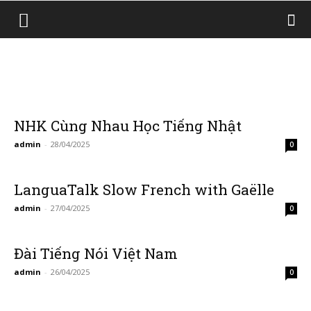
NHK Cùng Nhau Học Tiếng Nhật
admin
-
28/04/2025
0
LanguaTalk Slow French with Gaëlle
admin
-
27/04/2025
0
Đài Tiếng Nói Việt Nam
admin
-
26/04/2025
0