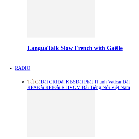
LanguaTalk Slow French with Gaëlle
RADIO
Tất Cả
Đài CRI
Đài KBS
Đài Phát Thanh Vatican
Đài
RFA
Đài RFI
Đài RTI
VOV Đài Tiếng Nói Việt Nam