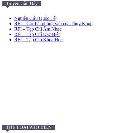
Truyện Gần Đây
Nghiên Cứu Quốc Tế
RFI – Các bài phỏng vấn của Thụy Khuê
RFI – Tạp Chí Âm Nhạc
RFI – Tạp Chí Đặc Biệt
RFI – Tạp Chí Khoa Học
THỂ LOẠI PHỔ BIẾN