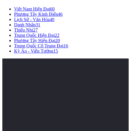
Viêt Nam Hiện Đại
60
Phương Tây Kinh Điển
46
Lịch Sử - Văn Hóa
40
Danh Nhân
31
Thiếu Nhi
27
Trung Quốc Hiện Đại
22
Phương Tây Hiện Đại
20
Trung Quốc Cổ Trung Đại
16
Kỳ Ảo - Viễn Tưởng
15