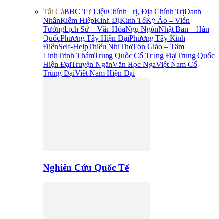
Tất Cả
BBC Tư Liệu
Chính Trị, Địa Chính Trị
Danh
Nhân
Kiếm Hiệp
Kinh Dị
Kinh Tế
Kỳ Ảo – Viễn
Tưởng
Lịch Sử – Văn Hóa
Ngụ Ngôn
Nhật Bản – Hàn
Quốc
Phương Tây Hiện Đại
Phương Tây Kinh
Điển
Self-Help
Thiếu Nhi
Thơ
Tôn Giáo – Tâm
Linh
Trinh Thám
Trung Quốc Cổ Trung Đại
Trung Quốc
Hiện Đại
Truyện Ngắn
Văn Học Nga
Việt Nam Cổ
Trung Đại
Viêt Nam Hiện Đại
Nghiên Cứu Quốc Tế