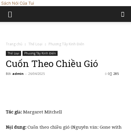
Sách Nói Của Tui
Trang chủ
Thể Loại
Phương Tây Kinh Điển
Thể Loại
Phương Tây Kinh Điển
Cuốn Theo Chiều Gió
Bởi
admin
-
26/04/2025
0
285
Tác giả:
Margaret Mitchell
Nội dung:
Cuốn theo chiều gió (Nguyên văn: Gone with