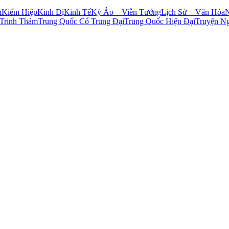
n
Kiếm Hiệp
Kinh Dị
Kinh Tế
Kỳ Ảo – Viễn Tưởng
Lịch Sử – Văn Hóa
Trinh Thám
Trung Quốc Cổ Trung Đại
Trung Quốc Hiện Đại
Truyện N