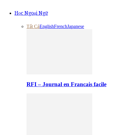
Học Ngoại Ngữ
Tất Cả
English
French
Japanese
RFI – Journal en Francais facile