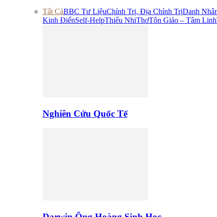
Tất Cả
BBC Tư Liệu
Chính Trị, Địa Chính Trị
Danh Nhâ
Kinh Điển
Self-Help
Thiếu Nhi
Thơ
Tôn Giáo – Tâm Linh
Nghiên Cứu Quốc Tế
Darwin Ông Hoàng Sinh Học