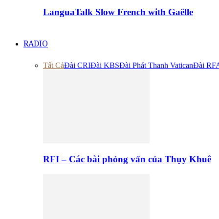
LanguaTalk Slow French with Gaëlle
RADIO
Tất Cả
Đài CRI
Đài KBS
Đài Phát Thanh Vatican
Đài RF
RFI – Các bài phỏng vấn của Thụy Khuê