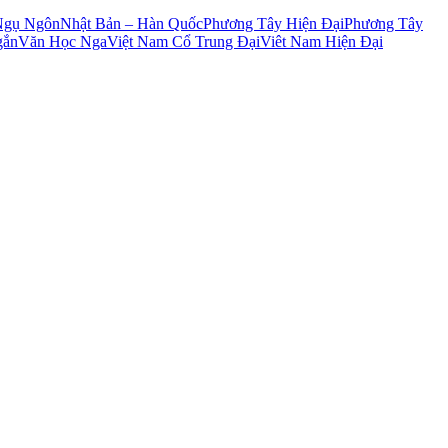
Ngụ Ngôn
Nhật Bản – Hàn Quốc
Phương Tây Hiện Đại
Phương Tây
gắn
Văn Học Nga
Việt Nam Cổ Trung Đại
Viêt Nam Hiện Đại